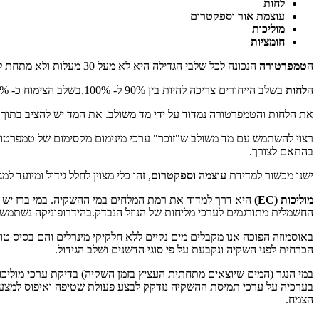
לחות
עוצמת אור וספקטרום
מוליכות
חומציות
ה
טמפרטורה
הנכונה לכל שלבי הגדילה היא לא מעל 30 מעלות ולא מתחת ל-16 מעלות צלזיוס. כל מה שבין לבין נחשב לסביר כשהטמפרטורה האידאלית היא 25 מעלות צלזיוס בזמן אור ו- 22 מעלות בחושך.
ה
לחות
בשלב הייחורים צריכה להיות בין 90% ל- 100%,בשלב הצימוח כ- 60% ,ובשלב הפריחה כ- 40% לחות.
את הלחות והטמפרטורה נמדוד על ידי מד משולב. את המד יש להציב בתוך
רצוי להשתמש עם מד משולב ש"זוכר" ערכי מינימום מקסימום של טמפרטור
בהתאם לצורך.
ישנו מכשור למדידת
עוצמה וספקטרום
, זהו כלי מצוין לחלל גידול ומיועד
מוליכות (
EC
)
החשמלית מתורגמים לערכי מליחות של הנוזל הנבדק.בהידרופוניקה נשתמש
הכרחית לפני השקיה ונקבעת על פי סוגי הדשנים ושלב הגידול.
במי הנגר (המים שיוצאים מתחתית העציץ בזמן השקיה) בדיקת ערכי מוליכו
בערכיה על ערכי תמיסת ההשקיה נזדקק לבצע פעולת שטיפה ואיפוס למצע על יד
הצמח.