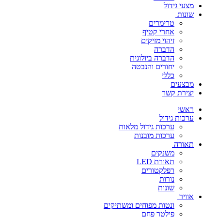
מצעי גידול
שונות
טרימרים
אחרי קטיף
זיהוי מזיקים
הדברה
הדברה ביולוגית
יחורים והנבטה
כללי
מבצעים
יצירת קשר
ראשי
ערכות גידול
ערכות גידול מלאות
ערכות מובנות
תאורה
משנקים
תאורת LED
רפלקטורים
נורות
שונות
אוויר
ונטות מפוחים ומשתיקים
פילטר פחם