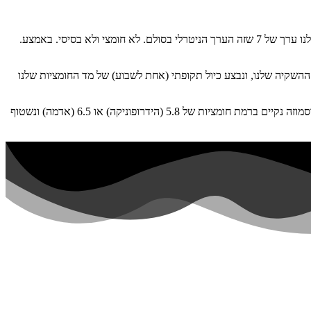
נמדדת בסולם שמתחיל ב-0 ונגמר ב-14 כש-0 מסמל את רמת החומציות הכי גבוהה ו-14 את רמת הבסיסיות הכי גבוהה. מי אוסמוזה \מזגן \ מזוקקים יתנו לנו ערך של 7 שזה הערך הניטרלי בסולם. לא חומצי ולא בסיסי. באמצע.
 ההשקיה שלנו, ונבצע כיול תקופתי (אחת לשבוע) של מד החומציות שלנו
כשאנו מבצעים שטיפה ואיפוס של מצע הגידול, נקפיד על ערכי חומציות נכונים ונמדוד גם את מי הנגר כדי לדעת שרמת החומציות נכונה. נשתמש במי אוסמוזה נקיים ברמת חומציות של 5.8 (הידרופוניקה) או 6.5 (אדמה) ונשטוף