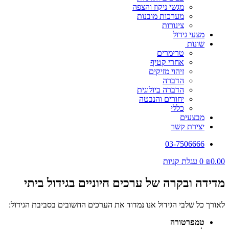
מגשי ניקוז והצפה
מערכות מובנות
צינורות
מצעי גידול
שונות
טרימרים
אחרי קטיף
זיהוי מזיקים
הדברה
הדברה ביולוגית
יחורים והנבטה
כללי
מבצעים
יצירת קשר
03-7506666
0.00
₪
0
עגלת קניות
מדידה ובקרה של ערכים חיוניים בגידול ביתי
לאורך כל שלבי הגידול אנו נמדוד את הערכים החשובים בסביבת הגידול:
טמפרטורה