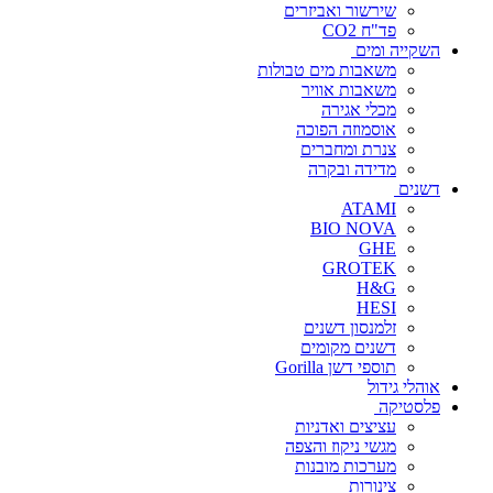
שירשור ואביזרים
פד"ח CO2
השקייה ומים
משאבות מים טבולות
משאבות אוויר
מכלי אגירה
אוסמוזה הפוכה
צנרת ומחברים
מדידה ובקרה
דשנים
ATAMI
BIO NOVA
GHE
GROTEK
H&G
HESI
זלמנסון דשנים
דשנים מקומים
תוספי דשן Gorilla
אוהלי גידול
פלסטיקה
עציצים ואדניות
מגשי ניקוז והצפה
מערכות מובנות
צינורות