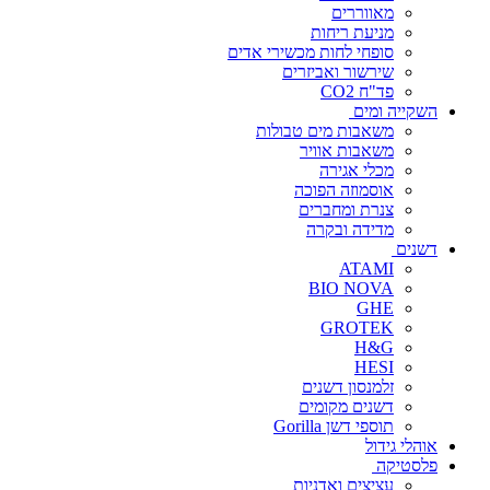
מאווררים
מניעת ריחות
סופחי לחות מכשירי אדים
שירשור ואביזרים
פד"ח CO2
השקייה ומים
משאבות מים טבולות
משאבות אוויר
מכלי אגירה
אוסמוזה הפוכה
צנרת ומחברים
מדידה ובקרה
דשנים
ATAMI
BIO NOVA
GHE
GROTEK
H&G
HESI
זלמנסון דשנים
דשנים מקומים
תוספי דשן Gorilla
אוהלי גידול
פלסטיקה
עציצים ואדניות