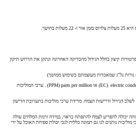
ורות קיצון בחלל הגידול מהבדיקה האחרונה ונתקן את הדרוש תיקון
 עם נורות נל"ג שמאבדות מעוצמתם בשימוש ממושך)
היא דרך למדוד את רמת המלחים במי ההשקיה. במי ברז יש מינרלים טבעיים שמאפשרים מוליכות חשמלית ונמדדים בערכים של EC) electric conductivity) או PPM) parts per million) . ערכי המוליכות
 חלקיקי מינרלים והם בסיס טוב להכנת תמיסת דשנים לצמחים שלנו. רמת המוליכות (EC) משתנה בהתאם לשלב הגידול ודרישות הצמח. מדידת ערכי מוליכות בתערובת הדישון
בוהה יכולה להפריע לצמח להתפתח כראוי, במידה ורמת המלחים עולה
וליכות נותנים לנו גם תמונה כללית לגבי יכולת ספיחת האוכל על ידי