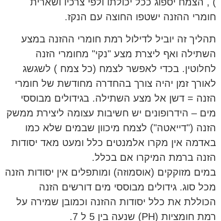
) , הצמח יספוג ככל יכולתו ולפי צרכיו ושארית
חומרי ההזנה ישטפו החוצה עם הנקז.
תהליך זה יוביל לדילול רמת חומרי ההזנה במצע
השתילה ואף ליצרת מצע "נקי" מחומרי הזנה
לחלוטין. בכדי לאפשר לצמח (כל צמח ) לשגשג
לאורך זמן יהיה צורך בהחדרה מחודשת של חומרי
הזנה = דשן אל מצע השתילה. בגידולים מבוססי
מים – הידרופונים יש חשיבות עצומה ליצירת ממשק
הזנה ("דייאטה") לצמח מיכוון שבמים שלא כמו
באדמה אין מקרו אלמנטים כלל ומעט מאד יסודות
הזנה ברמת המיקרו אם בכלל.
במים מזוקקים (אוסמוזה) ומותפלים אין יסודות הזנה
מכל סוג. גידולים מבוססי מים דורשים הזנה
הכוללת את כלל יסודות ההזנה וכמובן שמירה על
רמת חומציות (PH) שנעה בין 5 ל 7.