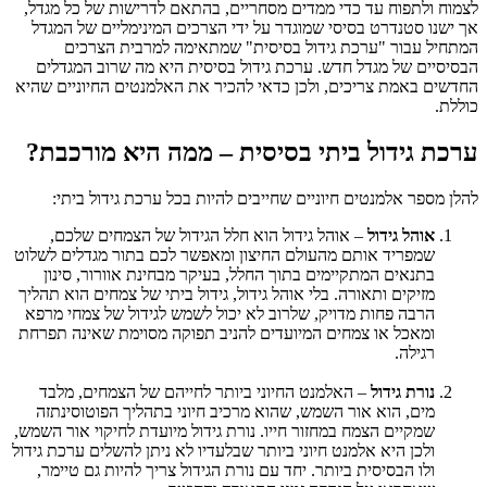
לצמוח ולתפוח עד כדי ממדים מסחריים, בהתאם לדרישות של כל מגדל,
אך ישנו סטנדרט בסיסי שמוגדר על ידי הצרכים המינימליים של המגדל
המתחיל עבור "ערכת גידול בסיסית" שמתאימה למרבית הצרכים
הבסיסיים של מגדל חדש. ערכת גידול בסיסית היא מה שרוב המגדלים
החדשים באמת צריכים, ולכן כדאי להכיר את האלמנטים החיוניים שהיא
כוללת.
ערכת גידול ביתי בסיסית – ממה היא מורכבת?
להלן מספר אלמנטים חיוניים שחייבים להיות בכל ערכת גידול ביתי:
אוהל גידול
– אוהל גידול הוא חלל הגידול של הצמחים שלכם,
שמפריד אותם מהעולם החיצון ומאפשר לכם בתור מגדלים לשלוט
בתנאים המתקיימים בתוך החלל, בעיקר מבחינת אוורור, סינון
מזיקים ותאורה. בלי אוהל גידול, גידול ביתי של צמחים הוא תהליך
הרבה פחות מדויק, שלרוב לא יכול לשמש לגידול של צמחי מרפא
ומאכל או צמחים המיועדים להניב תפוקה מסוימת שאינה תפרחת
רגילה.
נורת גידול
– האלמנט החיוני ביותר לחייהם של הצמחים, מלבד
מים, הוא אור השמש, שהוא מרכיב חיוני בתהליך הפוטוסינתזה
שמקיים הצמח במחזור חייו. נורת גידול מיועדת לחיקוי אור השמש,
ולכן היא אלמנט חיוני ביותר שבלעדיו לא ניתן להשלים ערכת גידול
ולו הבסיסית ביותר. יחד עם נורת הגידול צריך להיות גם טיימר,