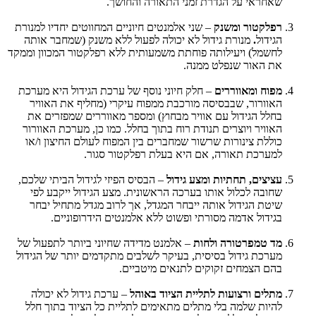
שאחראי על הגדרת זמני התאורה והחושך.
רפלקטור ומשנק
– שני אלמנטים חיוניים המחווטים יחדיו למנורת
הגידול
.
מנורת גידול לא יכולה לפעול ללא משנק (שמחבר אותה
לחשמל) ויעילותה פוחתת משמעותית ללא רפלקטור המכוון וממקד
את האור שנפלט ממנה.
מפוח ומאווררים
– חלק חיוני נוסף של ערכת הגידול היא מערכת
האוורור, שבבסיסה מורכבת ממפוח עיקרי (מחליף את האוויר
בחלל הגידול עם אוויר מבחוץ) ומספר מאווררים שמפזרים את
האוויר ויוצרים תנודת רוח בתוך בחלל. כמו כן, מערכת האוורור
כוללת צינורות שרשור שמחברים בין המפוח לעולם החיצון ו/או
למערכת תאורה, אם היא בעלת רפלקטור סגור.
עציצים, תחתיות ומצע גידול
– הבסיס הפיזי לגידול הביתי שלכם,
שחובה לכלול אותו בערכה הראשונית. מצע הגידול ייקבע לפי
שיטת הגידול אותה ייבחר המגדל, אך לרוב מגדל מתחיל יבחר
בגידול אדמה מסורתי ופשוט ללא אלמנטים הידרופוניים.
מד טמפרטורה ולחות
– אלמנט מדידה שחיוני ביותר לתפעול של
מערכת גידול בסיסית, בעיקר לשלבים מתקדמים יותר של הגידול
בהם הצמחים זקוקים לתנאים מיטביים.
מתלים ורצועות לתליית הציוד באוהל
– ערכת גידול לא יכולה
להיות שלמה בלי מתלים מתאימים לתליית כל הציוד בתוך חלל