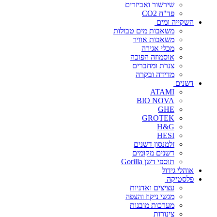
שירשור ואביזרים
פד"ח CO2
השקייה ומים
משאבות מים טבולות
משאבות אוויר
מכלי אגירה
אוסמוזה הפוכה
צנרת ומחברים
מדידה ובקרה
דשנים
ATAMI
BIO NOVA
GHE
GROTEK
H&G
HESI
זלמנסון דשנים
דשנים מקומים
תוספי דשן Gorilla
אוהלי גידול
פלסטיקה
עציצים ואדניות
מגשי ניקוז והצפה
מערכות מובנות
צינורות