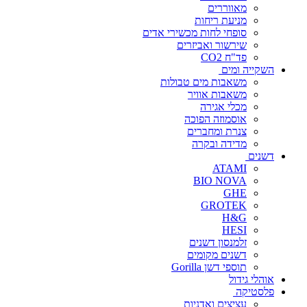
מאווררים
מניעת ריחות
סופחי לחות מכשירי אדים
שירשור ואביזרים
פד"ח CO2
השקייה ומים
משאבות מים טבולות
משאבות אוויר
מכלי אגירה
אוסמוזה הפוכה
צנרת ומחברים
מדידה ובקרה
דשנים
ATAMI
BIO NOVA
GHE
GROTEK
H&G
HESI
זלמנסון דשנים
דשנים מקומים
תוספי דשן Gorilla
אוהלי גידול
פלסטיקה
עציצים ואדניות