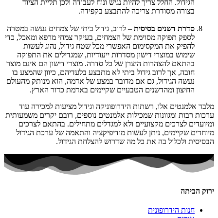
הגידול. החלל צריך להיות נגיש ונוח לעבודה ולכן תליית הציוד
בצורה מסודרת צריכה להתבצע בקפידה.
סדרת דשנים בסיסית
– לרוב, גידול ביתי של צמחים נעשה במטרה
לספק תפוקה מסוימת של הצמחים, בעיקר צמחי מרפא ומאכל, כדי
להפיק את המקסימום האפשרי מכל שטח גידול, נהוג לעשות
שימוש במוצרי דישון מסדרות ייעודיות, שמגדילים את התפוקה
בהתאם להצהרות היצרן של כל סדרה. מוצרי דישון הם אינם מוצר
חובה, אך לרוב גידול ביתי לא מתבצע בלעדיהם, כיוון שהמצע בו
נעשה הגידול, גם אם מדובר במצע של אדמה, הוא מנותק מהעולם
החיצון ומהדשנים הטבעיים שקיימים באדמת כדור הארץ.
מלבד אלמנטים אלו, רשתות הידרופוניקה וגידול מציעות למכירה עוד
ערכות רבות ומגוונות שמכילות אלמנטים נוספים, רובם יקרים משמעותית
ומיועדים לצרכים מקצועיים ולא למגדלים מתחילים. בהתאם לצרכים
מיוחדים שקיימים, ניתן לעשות מודיפיקציה והתאמה של ערכת הגידול
הבסיסית ולכלול בה את כל מה שדרוש להצלחת הגידול.
ירוק הביתה
חנות הידרופונית