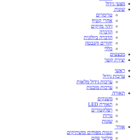
מצעי גידול
שונות
טרימרים
אחרי קטיף
זיהוי מזיקים
הדברה
הדברה ביולוגית
יחורים והנבטה
כללי
מבצעים
יצירת קשר
ראשי
ערכות גידול
ערכות גידול מלאות
ערכות מובנות
תאורה
משנקים
תאורת LED
רפלקטורים
נורות
שונות
אוויר
ונטות מפוחים ומשתיקים
פילטר פחם