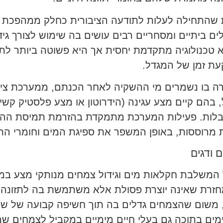
ת שהתחילה לעלות לתודעה הציבורית כחלק ממהפכת הא
לים ביתיים ומסחריים רבים עושים בה שימוש לצורך גי
יא טכנולוגיה מתקדמת יחסית אך היא פשוטה ביותר לת
ת זמן של המגדל.
ירה בו נשמרים מי ההשקיה לאחר הכנתם, ממערכת צינו
 בהם קיים מצע עגינה (הידרוטון או מצע פלסטיק קש
ובלות. פעילות המערכת מתמקדת בהזרמת תמיסת ההש
ת מרוססות, באופן המשפר את ספיגת המים וחומרי הת
ם ודגים
aq) היא שיטת גידול המשלבת חקלאות מים וגידול צמחים מנותקי
מחזרת שאינה יוצרת פסולת אלא משתמשת בה לתזונה
ת, משום שהצמחים גדלים בה תוך חשיפה קבועה של ש
יימים בתוכה גם בעלי חיים מימיים במקביל לצמחים ש