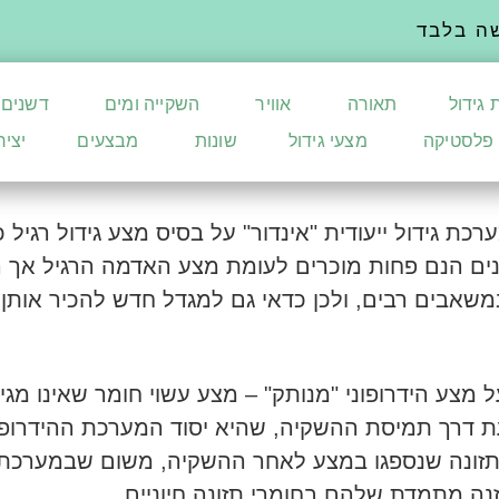
ה בלבד
 גידול
תאורה
אוויר
השקייה ומים
דשנים
פלסטיקה
מצעי גידול
שונות
מבצעים
יצי
ת גידול ייעודית "אינדור" על בסיס מצע גידול רגיל כ
רונים הנם פחות מוכרים לעומת מצע האדמה הרגיל אך
 במשאבים רבים, ולכן כדאי גם למגדל חדש להכיר אותן
 מצע הידרופוני "מנותק" – מצע עשוי חומר שאינו מגי
 דרך תמיסת ההשקיה, שהיא יסוד המערכת ההידרופוני
 תזונה שנספגו במצע לאחר ההשקיה, משום שבמערכת 
זנה מתמדת שלהם בחומרי תזונה חיוניים.