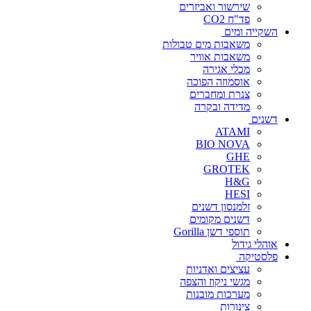
שירשור ואביזרים
פד"ח CO2
השקייה ומים
משאבות מים טבולות
משאבות אוויר
מכלי אגירה
אוסמוזה הפוכה
צנרת ומחברים
מדידה ובקרה
דשנים
ATAMI
BIO NOVA
GHE
GROTEK
H&G
HESI
זלמנסון דשנים
דשנים מקומים
תוספי דשן Gorilla
אוהלי גידול
פלסטיקה
עציצים ואדניות
מגשי ניקוז והצפה
מערכות מובנות
צינורות