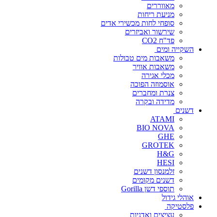
מאווררים
מניעת ריחות
סופחי לחות מכשירי אדים
שירשור ואביזרים
פד"ח CO2
השקייה ומים
משאבות מים טבולות
משאבות אוויר
מכלי אגירה
אוסמוזה הפוכה
צנרת ומחברים
מדידה ובקרה
דשנים
ATAMI
BIO NOVA
GHE
GROTEK
H&G
HESI
זלמנסון דשנים
דשנים מקומים
תוספי דשן Gorilla
אוהלי גידול
פלסטיקה
עציצים ואדניות