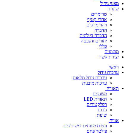
מצעי גידול
שונות
טרימרים
אחרי קטיף
זיהוי מזיקים
הדברה
הדברה ביולוגית
יחורים והנבטה
כללי
מבצעים
יצירת קשר
ראשי
ערכות גידול
ערכות גידול מלאות
ערכות מובנות
תאורה
משנקים
תאורת LED
רפלקטורים
נורות
שונות
אוויר
ונטות מפוחים ומשתיקים
פילטר פחם