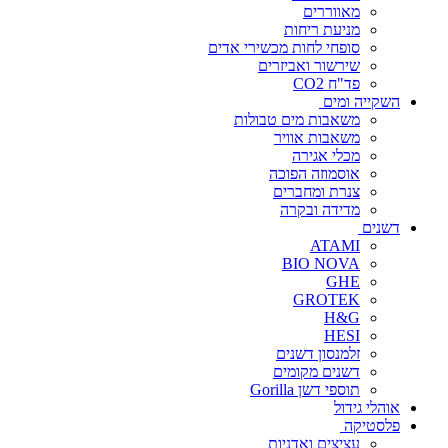
מאווררים
מניעת ריחות
סופחי לחות מכשירי אדים
שירשור ואביזרים
פד"ח CO2
השקייה ומים
משאבות מים טבולות
משאבות אוויר
מכלי אגירה
אוסמוזה הפוכה
צנרת ומחברים
מדידה ובקרה
דשנים
ATAMI
BIO NOVA
GHE
GROTEK
H&G
HESI
זלמנסון דשנים
דשנים מקומים
תוספי דשן Gorilla
אוהלי גידול
פלסטיקה
עציצים ואדניות