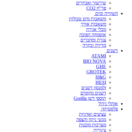
שירשור ואביזרים
פד"ח CO2
השקייה ומים
משאבות מים טבולות
משאבות אוויר
מכלי אגירה
אוסמוזה הפוכה
צנרת ומחברים
מדידה ובקרה
דשנים
ATAMI
BIO NOVA
GHE
GROTEK
H&G
HESI
זלמנסון דשנים
דשנים מקומים
תוספי דשן Gorilla
אוהלי גידול
פלסטיקה
עציצים ואדניות
מגשי ניקוז והצפה
מערכות מובנות
צינורות