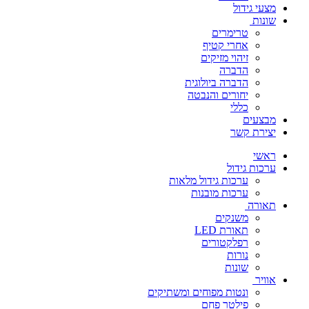
מצעי גידול
שונות
טרימרים
אחרי קטיף
זיהוי מזיקים
הדברה
הדברה ביולוגית
יחורים והנבטה
כללי
מבצעים
יצירת קשר
ראשי
ערכות גידול
ערכות גידול מלאות
ערכות מובנות
תאורה
משנקים
תאורת LED
רפלקטורים
נורות
שונות
אוויר
ונטות מפוחים ומשתיקים
פילטר פחם