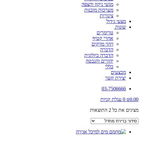
מגשי ניקוז והצפה
מערכות מובנות
צינורות
מצעי גידול
שונות
טרימרים
אחרי קטיף
זיהוי מזיקים
הדברה
הדברה ביולוגית
יחורים והנבטה
כללי
מבצעים
יצירת קשר
03-7506666
0.00
₪
0
עגלת קניות
מציגים את כל ⁦2⁩ התוצאות