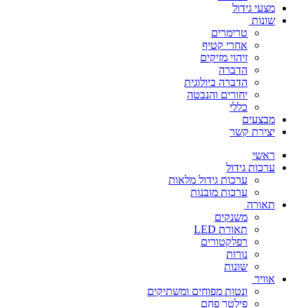
מצעי גידול
שונות
טרימרים
אחרי קטיף
זיהוי מזיקים
הדברה
הדברה ביולוגית
יחורים והנבטה
כללי
מבצעים
יצירת קשר
ראשי
ערכות גידול
ערכות גידול מלאות
ערכות מובנות
תאורה
משנקים
תאורת LED
רפלקטורים
נורות
שונות
אוויר
ונטות מפוחים ומשתיקים
פילטר פחם