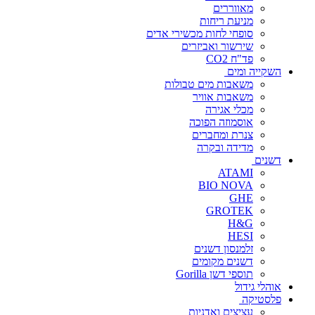
מאווררים
מניעת ריחות
סופחי לחות מכשירי אדים
שירשור ואביזרים
פד"ח CO2
השקייה ומים
משאבות מים טבולות
משאבות אוויר
מכלי אגירה
אוסמוזה הפוכה
צנרת ומחברים
מדידה ובקרה
דשנים
ATAMI
BIO NOVA
GHE
GROTEK
H&G
HESI
זלמנסון דשנים
דשנים מקומים
תוספי דשן Gorilla
אוהלי גידול
פלסטיקה
עציצים ואדניות