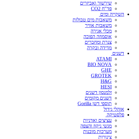
שירשור ואביזרים
פד"ח CO2
השקייה ומים
משאבות מים טבולות
משאבות אוויר
מכלי אגירה
אוסמוזה הפוכה
צנרת ומחברים
מדידה ובקרה
דשנים
ATAMI
BIO NOVA
GHE
GROTEK
H&G
HESI
זלמנסון דשנים
דשנים מקומים
תוספי דשן Gorilla
אוהלי גידול
פלסטיקה
עציצים ואדניות
מגשי ניקוז והצפה
מערכות מובנות
צינורות