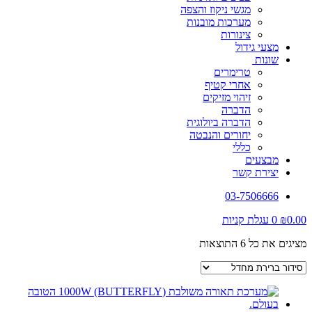
מגשי ניקוז והצפה
מערכות מובנות
צינורות
מצעי גידול
שונות
טרימרים
אחרי קטיף
זיהוי מזיקים
הדברה
הדברה ביולוגית
יחורים והנבטה
כללי
מבצעים
יצירת קשר
03-7506666
0.00
₪
0
עגלת קניות
מציגים את כל ⁦6⁩ התוצאות