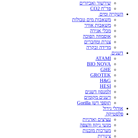
שירשור ואביזרים
פד"ח CO2
השקייה ומים
משאבות מים טבולות
משאבות אוויר
מכלי אגירה
אוסמוזה הפוכה
צנרת ומחברים
מדידה ובקרה
דשנים
ATAMI
BIO NOVA
GHE
GROTEK
H&G
HESI
זלמנסון דשנים
דשנים מקומים
תוספי דשן Gorilla
אוהלי גידול
פלסטיקה
עציצים ואדניות
מגשי ניקוז והצפה
מערכות מובנות
צינורות