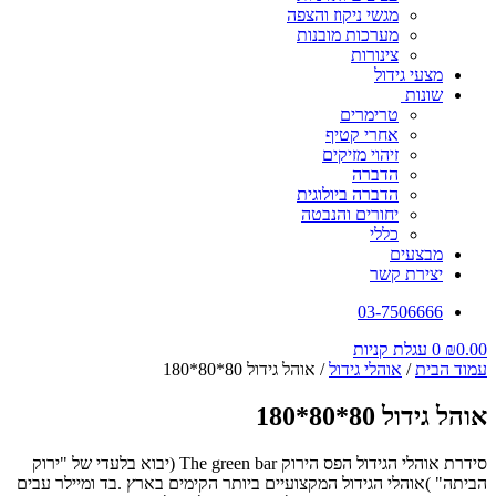
מגשי ניקוז והצפה
מערכות מובנות
צינורות
מצעי גידול
שונות
טרימרים
אחרי קטיף
זיהוי מזיקים
הדברה
הדברה ביולוגית
יחורים והנבטה
כללי
מבצעים
יצירת קשר
03-7506666
0.00
₪
0
עגלת קניות
עמוד הבית
/
אוהלי גידול
/ אוהל גידול 80*80*180
אוהל גידול 80*80*180
סידרת אוהלי הגידול הפס הירוק The green bar (יבוא בלעדי של "ירוק
הביתה" )אוהלי הגידול המקצועיים ביותר הקימים בארץ .בד ומיילר עבים