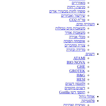
מאווררים
מניעת ריחות
סופחי לחות מכשירי אדים
שירשור ואביזרים
פד"ח CO2
השקייה ומים
משאבות מים טבולות
משאבות אוויר
מכלי אגירה
אוסמוזה הפוכה
צנרת ומחברים
מדידה ובקרה
דשנים
ATAMI
BIO NOVA
GHE
GROTEK
H&G
HESI
זלמנסון דשנים
דשנים מקומים
תוספי דשן Gorilla
אוהלי גידול
פלסטיקה
עציצים ואדניות