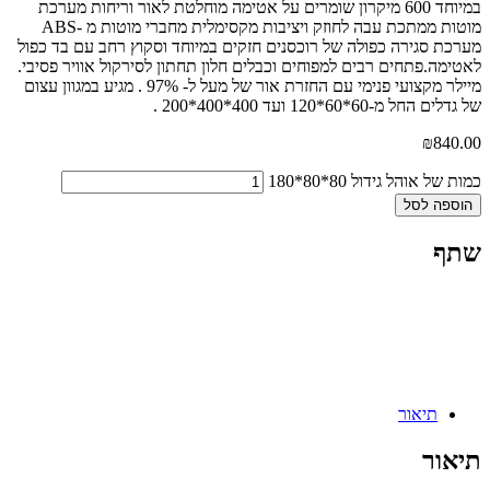
במיוחד 600 מיקרון שומרים על אטימה מוחלטת לאור וריחות מערכת
מוטות ממתכת עבה לחוזק ויציבות מקסימלית מחברי מוטות מ -ABS
מערכת סגירה כפולה של רוכסנים חזקים במיוחד וסקוץ רחב עם בד כפול
לאטימה.פתחים רבים למפוחים וכבלים חלון תחתון לסירקול אוויר פסיבי.
מיילר מקצועי פנימי עם החזרת אור של מעל ל- 97% . מגיע במגוון עצום
של גדלים החל מ-60*60*120 ועד 400*400*200 .
₪
840.00
כמות של אוהל גידול 80*80*180
הוספה לסל
שתף
תיאור
תיאור