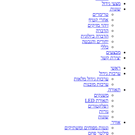
מצעי גידול
שונות
טרימרים
אחרי קטיף
זיהוי מזיקים
הדברה
הדברה ביולוגית
יחורים והנבטה
כללי
מבצעים
יצירת קשר
ראשי
ערכות גידול
ערכות גידול מלאות
ערכות מובנות
תאורה
משנקים
תאורת LED
רפלקטורים
נורות
שונות
אוויר
ונטות מפוחים ומשתיקים
פילטר פחם