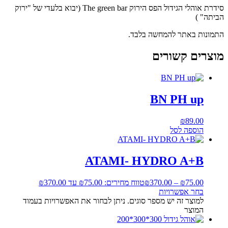
סידרת אוהלי הגידול הפס הירוק The green bar (יבוא בלעדי של "ירוק
הביתה" )
התמונות באתר להמחשה בלבד.
מוצרים קשורים
BN PH up
₪
89.00
הוספה לסל
ATAMI- HYDRO A+B
75.00
₪
–
370.00
₪
טווח מחירים: ⁦₪75.00⁩ עד ⁦₪370.00⁩
בחר אפשרויות
למוצר זה יש מספר סוגים. ניתן לבחור את האפשרויות בעמוד
המוצר