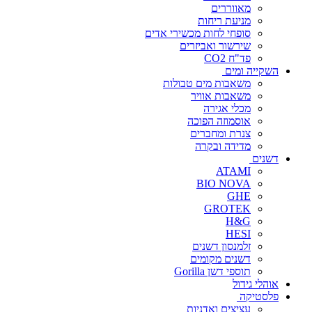
מאווררים
מניעת ריחות
סופחי לחות מכשירי אדים
שירשור ואביזרים
פד"ח CO2
השקייה ומים
משאבות מים טבולות
משאבות אוויר
מכלי אגירה
אוסמוזה הפוכה
צנרת ומחברים
מדידה ובקרה
דשנים
ATAMI
BIO NOVA
GHE
GROTEK
H&G
HESI
זלמנסון דשנים
דשנים מקומים
תוספי דשן Gorilla
אוהלי גידול
פלסטיקה
עציצים ואדניות