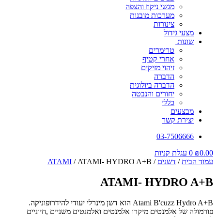
מגשי ניקוז והצפה
מערכות מובנות
צינורות
מצעי גידול
שונות
טרימרים
אחרי קטיף
זיהוי מזיקים
הדברה
הדברה ביולוגית
יחורים והנבטה
כללי
מבצעים
יצירת קשר
03-7506666
0.00
₪
0
עגלת קניות
עמוד הבית
/
דשנים
/
/ ATAMI- HYDRO A+B
ATAMI
ATAMI- HYDRO A+B
Atami B'cuzz Hydro A+B הוא דשן מינרלי יעודי להידרופוניקה.
פורמולה של אלמנטים מיקרו אלמנטים ואלמנטים משניים ,חיוניים