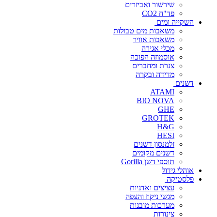
שירשור ואביזרים
פד"ח CO2
השקייה ומים
משאבות מים טבולות
משאבות אוויר
מכלי אגירה
אוסמוזה הפוכה
צנרת ומחברים
מדידה ובקרה
דשנים
ATAMI
BIO NOVA
GHE
GROTEK
H&G
HESI
זלמנסון דשנים
דשנים מקומים
תוספי דשן Gorilla
אוהלי גידול
פלסטיקה
עציצים ואדניות
מגשי ניקוז והצפה
מערכות מובנות
צינורות