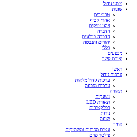
מצעי גידול
שונות
טרימרים
אחרי קטיף
זיהוי מזיקים
הדברה
הדברה ביולוגית
יחורים והנבטה
כללי
מבצעים
יצירת קשר
ראשי
ערכות גידול
ערכות גידול מלאות
ערכות מובנות
תאורה
משנקים
תאורת LED
רפלקטורים
נורות
שונות
אוויר
ונטות מפוחים ומשתיקים
פילטר פחם