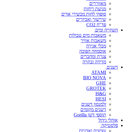
מאווררים
מניעת ריחות
סופחי לחות מכשירי אדים
שירשור ואביזרים
פד"ח CO2
השקייה ומים
משאבות מים טבולות
משאבות אוויר
מכלי אגירה
אוסמוזה הפוכה
צנרת ומחברים
מדידה ובקרה
דשנים
ATAMI
BIO NOVA
GHE
GROTEK
H&G
HESI
זלמנסון דשנים
דשנים מקומים
תוספי דשן Gorilla
אוהלי גידול
פלסטיקה
עציצים ואדניות