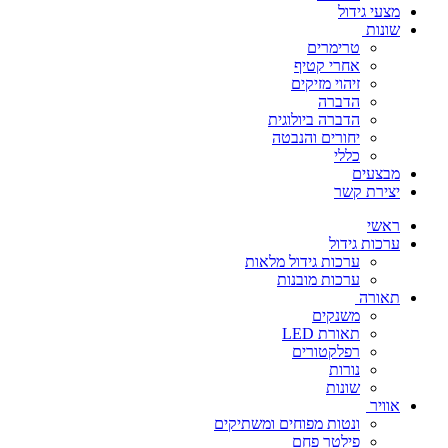
מצעי גידול
שונות
טרימרים
אחרי קטיף
זיהוי מזיקים
הדברה
הדברה ביולוגית
יחורים והנבטה
כללי
מבצעים
יצירת קשר
ראשי
ערכות גידול
ערכות גידול מלאות
ערכות מובנות
תאורה
משנקים
תאורת LED
רפלקטורים
נורות
שונות
אוויר
ונטות מפוחים ומשתיקים
פילטר פחם