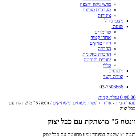
מגשי ניקוז והצפה
מערכות מובנות
צינורות
מצעי גידול
שונות
טרימרים
אחרי קטיף
זיהוי מזיקים
הדברה
הדברה ביולוגית
יחורים והנבטה
כללי
מבצעים
יצירת קשר
03-7506666
0.00
₪
0
עגלת קניות
עמוד הבית
/
אוויר
/
ונטות מפוחים ומשתיקים
/ וונטה 5" מושתקת עם
כבל יצוק
וונטה 5" מושתקת עם כבל יצוק
וונטה 5″ שקטה במיוחד מגיע מחווטת עם כבל יצוק