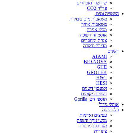
שירשור ואביזרים
פד"ח CO2
השקייה ומים
משאבות מים טבולות
משאבות אוויר
מכלי אגירה
אוסמוזה הפוכה
צנרת ומחברים
מדידה ובקרה
דשנים
ATAMI
BIO NOVA
GHE
GROTEK
H&G
HESI
זלמנסון דשנים
דשנים מקומים
תוספי דשן Gorilla
אוהלי גידול
פלסטיקה
עציצים ואדניות
מגשי ניקוז והצפה
מערכות מובנות
צינורות