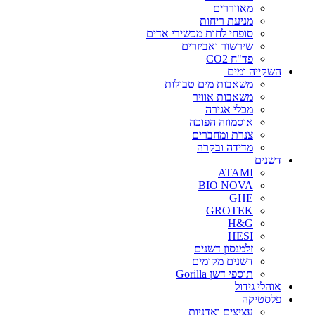
מאווררים
מניעת ריחות
סופחי לחות מכשירי אדים
שירשור ואביזרים
פד"ח CO2
השקייה ומים
משאבות מים טבולות
משאבות אוויר
מכלי אגירה
אוסמוזה הפוכה
צנרת ומחברים
מדידה ובקרה
דשנים
ATAMI
BIO NOVA
GHE
GROTEK
H&G
HESI
זלמנסון דשנים
דשנים מקומים
תוספי דשן Gorilla
אוהלי גידול
פלסטיקה
עציצים ואדניות