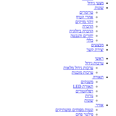
מצעי גידול
שונות
טרימרים
אחרי קטיף
זיהוי מזיקים
הדברה
הדברה ביולוגית
יחורים והנבטה
כללי
מבצעים
יצירת קשר
ראשי
ערכות גידול
ערכות גידול מלאות
ערכות מובנות
תאורה
משנקים
תאורת LED
רפלקטורים
נורות
שונות
אוויר
ונטות מפוחים ומשתיקים
פילטר פחם