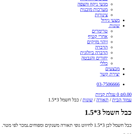
מגשי ניקוז והצפה
מערכות מובנות
צינורות
מצעי גידול
שונות
טרימרים
אחרי קטיף
זיהוי מזיקים
הדברה
הדברה ביולוגית
יחורים והנבטה
כללי
מבצעים
יצירת קשר
03-7506666
0.00
₪
0
עגלת קניות
עמוד הבית
/
תאורה
/
שונות
/ כבל חשמל 3*1.5
כבל חשמל 3*1.5
כבל חשמל לבן 3*1.5 לחיווט גופי תאורה משנקים ומפוחים.נמכר לפי מטר.