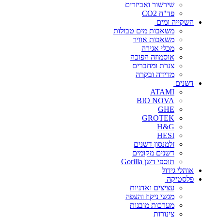
שירשור ואביזרים
פד"ח CO2
השקייה ומים
משאבות מים טבולות
משאבות אוויר
מכלי אגירה
אוסמוזה הפוכה
צנרת ומחברים
מדידה ובקרה
דשנים
ATAMI
BIO NOVA
GHE
GROTEK
H&G
HESI
זלמנסון דשנים
דשנים מקומים
תוספי דשן Gorilla
אוהלי גידול
פלסטיקה
עציצים ואדניות
מגשי ניקוז והצפה
מערכות מובנות
צינורות