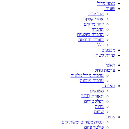
מצעי גידול
שונות
טרימרים
אחרי קטיף
זיהוי מזיקים
הדברה
הדברה ביולוגית
יחורים והנבטה
כללי
מבצעים
יצירת קשר
ראשי
ערכות גידול
ערכות גידול מלאות
ערכות מובנות
תאורה
משנקים
תאורת LED
רפלקטורים
נורות
שונות
אוויר
ונטות מפוחים ומשתיקים
פילטר פחם