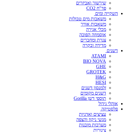
שירשור ואביזרים
פד"ח CO2
השקייה ומים
משאבות מים טבולות
משאבות אוויר
מכלי אגירה
אוסמוזה הפוכה
צנרת ומחברים
מדידה ובקרה
דשנים
ATAMI
BIO NOVA
GHE
GROTEK
H&G
HESI
זלמנסון דשנים
דשנים מקומים
תוספי דשן Gorilla
אוהלי גידול
פלסטיקה
עציצים ואדניות
מגשי ניקוז והצפה
מערכות מובנות
צינורות