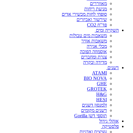
מאווררים
מניעת ריחות
סופחי לחות מכשירי אדים
שירשור ואביזרים
פד"ח CO2
השקייה ומים
משאבות מים טבולות
משאבות אוויר
מכלי אגירה
אוסמוזה הפוכה
צנרת ומחברים
מדידה ובקרה
דשנים
ATAMI
BIO NOVA
GHE
GROTEK
H&G
HESI
זלמנסון דשנים
דשנים מקומים
תוספי דשן Gorilla
אוהלי גידול
פלסטיקה
עציצים ואדניות