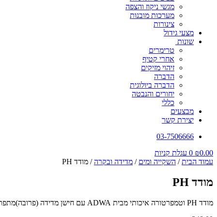
מגשי ניקוז והצפה
מערכות מובנות
צינורות
מצעי גידול
שונות
טרימרים
אחרי קטיף
זיהוי מזיקים
הדברה
הדברה ביולוגית
יחורים והנבטה
כללי
מבצעים
יצירת קשר
03-7506666
0.00
₪
0
עגלת קניות
עמוד הבית
/
השקייה ומים
/
מדידה ובקרה
/ מודד PH
מודד PH
מודד PH וטמפרטורה איכותי מבית ADWA עם חישן מדידה (פרובה)מתפרק יכולת כיול ל – 4 ו – 7 PH עמיד למיים אורך חיי סוללה 300 שעות עבודה טווח מדידה 2 עד 14 PH