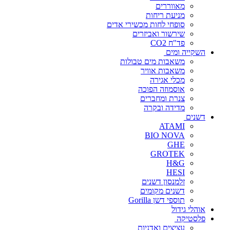
מאווררים
מניעת ריחות
סופחי לחות מכשירי אדים
שירשור ואביזרים
פד"ח CO2
השקייה ומים
משאבות מים טבולות
משאבות אוויר
מכלי אגירה
אוסמוזה הפוכה
צנרת ומחברים
מדידה ובקרה
דשנים
ATAMI
BIO NOVA
GHE
GROTEK
H&G
HESI
זלמנסון דשנים
דשנים מקומים
תוספי דשן Gorilla
אוהלי גידול
פלסטיקה
עציצים ואדניות