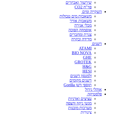
שירשור ואביזרים
פד"ח CO2
השקייה ומים
משאבות מים טבולות
משאבות אוויר
מכלי אגירה
אוסמוזה הפוכה
צנרת ומחברים
מדידה ובקרה
דשנים
ATAMI
BIO NOVA
GHE
GROTEK
H&G
HESI
זלמנסון דשנים
דשנים מקומים
תוספי דשן Gorilla
אוהלי גידול
פלסטיקה
עציצים ואדניות
מגשי ניקוז והצפה
מערכות מובנות
צינורות