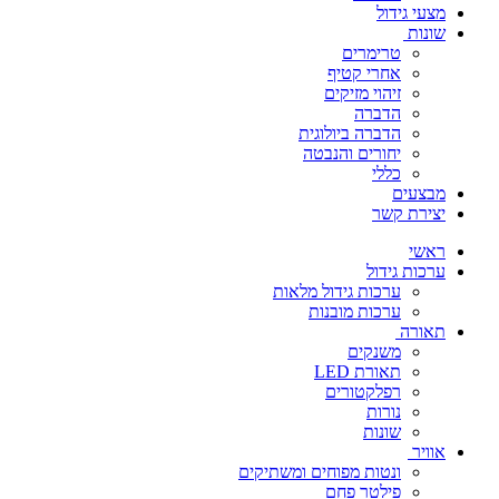
מצעי גידול
שונות
טרימרים
אחרי קטיף
זיהוי מזיקים
הדברה
הדברה ביולוגית
יחורים והנבטה
כללי
מבצעים
יצירת קשר
ראשי
ערכות גידול
ערכות גידול מלאות
ערכות מובנות
תאורה
משנקים
תאורת LED
רפלקטורים
נורות
שונות
אוויר
ונטות מפוחים ומשתיקים
פילטר פחם