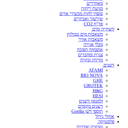
מאווררים
מניעת ריחות
סופחי לחות מכשירי אדים
שירשור ואביזרים
פד"ח CO2
השקייה ומים
משאבות מים טבולות
משאבות אוויר
מכלי אגירה
אוסמוזה הפוכה
צנרת ומחברים
מדידה ובקרה
דשנים
ATAMI
BIO NOVA
GHE
GROTEK
H&G
HESI
זלמנסון דשנים
דשנים מקומים
תוספי דשן Gorilla
אוהלי גידול
פלסטיקה
עציצים ואדניות