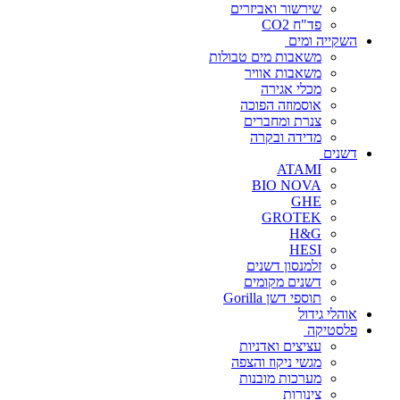
שירשור ואביזרים
פד"ח CO2
השקייה ומים
משאבות מים טבולות
משאבות אוויר
מכלי אגירה
אוסמוזה הפוכה
צנרת ומחברים
מדידה ובקרה
דשנים
ATAMI
BIO NOVA
GHE
GROTEK
H&G
HESI
זלמנסון דשנים
דשנים מקומים
תוספי דשן Gorilla
אוהלי גידול
פלסטיקה
עציצים ואדניות
מגשי ניקוז והצפה
מערכות מובנות
צינורות