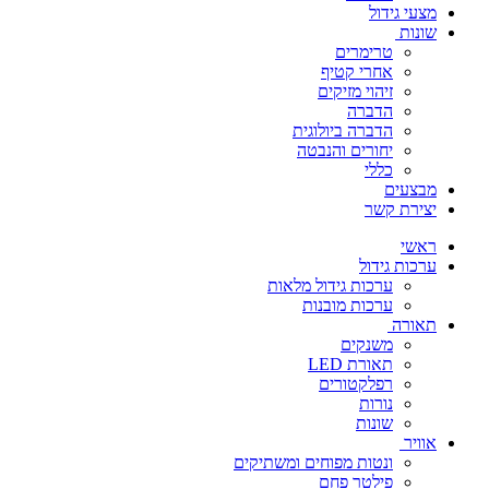
מצעי גידול
שונות
טרימרים
אחרי קטיף
זיהוי מזיקים
הדברה
הדברה ביולוגית
יחורים והנבטה
כללי
מבצעים
יצירת קשר
ראשי
ערכות גידול
ערכות גידול מלאות
ערכות מובנות
תאורה
משנקים
תאורת LED
רפלקטורים
נורות
שונות
אוויר
ונטות מפוחים ומשתיקים
פילטר פחם