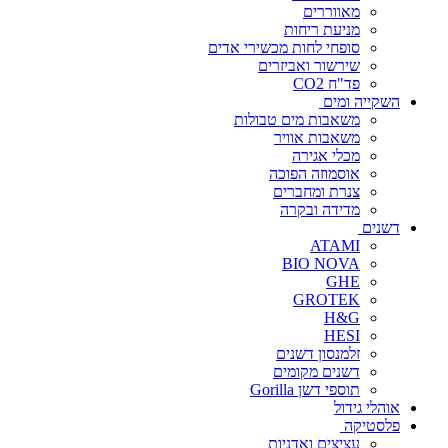
מאווררים
מניעת ריחות
סופחי לחות מכשירי אדים
שירשור ואביזרים
פד"ח CO2
השקייה ומים
משאבות מים טבולות
משאבות אוויר
מכלי אגירה
אוסמוזה הפוכה
צנרת ומחברים
מדידה ובקרה
דשנים
ATAMI
BIO NOVA
GHE
GROTEK
H&G
HESI
זלמנסון דשנים
דשנים מקומים
תוספי דשן Gorilla
אוהלי גידול
פלסטיקה
עציצים ואדניות