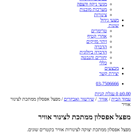
מגשי ניקוז והצפה
מערכות מובנות
צינורות
מצעי גידול
שונות
טרימרים
אחרי קטיף
זיהוי מזיקים
הדברה
הדברה ביולוגית
יחורים והנבטה
כללי
מבצעים
יצירת קשר
03-7506666
0.00
₪
0
עגלת קניות
עמוד הבית
/
אוויר
/
שירשור ואביזרים
/ מפצל אפסלון ממתכת לצינור
אוויר
מפצל אפסלון ממתכת לצינור אוויר
מפצל אפסלון ממתכת יצוקה לצינורות אוויר בקטרים שונים.