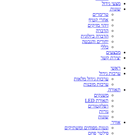
מצעי גידול
שונות
טרימרים
אחרי קטיף
זיהוי מזיקים
הדברה
הדברה ביולוגית
יחורים והנבטה
כללי
מבצעים
יצירת קשר
ראשי
ערכות גידול
ערכות גידול מלאות
ערכות מובנות
תאורה
משנקים
תאורת LED
רפלקטורים
נורות
שונות
אוויר
ונטות מפוחים ומשתיקים
פילטר פחם