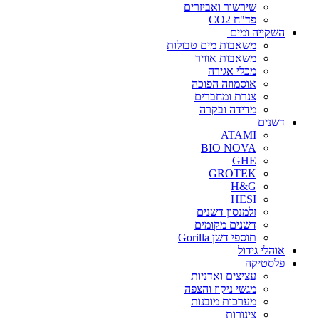
שירשור ואביזרים
פד"ח CO2
השקייה ומים
משאבות מים טבולות
משאבות אוויר
מכלי אגירה
אוסמוזה הפוכה
צנרת ומחברים
מדידה ובקרה
דשנים
ATAMI
BIO NOVA
GHE
GROTEK
H&G
HESI
זלמנסון דשנים
דשנים מקומים
תוספי דשן Gorilla
אוהלי גידול
פלסטיקה
עציצים ואדניות
מגשי ניקוז והצפה
מערכות מובנות
צינורות