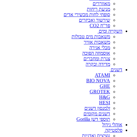
מאווררים
מניעת ריחות
סופחי לחות מכשירי אדים
שירשור ואביזרים
פד"ח CO2
השקייה ומים
משאבות מים טבולות
משאבות אוויר
מכלי אגירה
אוסמוזה הפוכה
צנרת ומחברים
מדידה ובקרה
דשנים
ATAMI
BIO NOVA
GHE
GROTEK
H&G
HESI
זלמנסון דשנים
דשנים מקומים
תוספי דשן Gorilla
אוהלי גידול
פלסטיקה
עציצים ואדניות