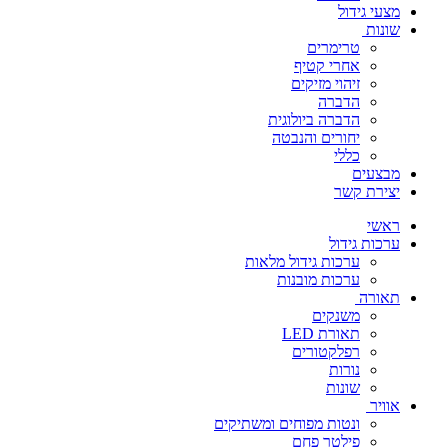
מצעי גידול
שונות
טרימרים
אחרי קטיף
זיהוי מזיקים
הדברה
הדברה ביולוגית
יחורים והנבטה
כללי
מבצעים
יצירת קשר
ראשי
ערכות גידול
ערכות גידול מלאות
ערכות מובנות
תאורה
משנקים
תאורת LED
רפלקטורים
נורות
שונות
אוויר
ונטות מפוחים ומשתיקים
פילטר פחם