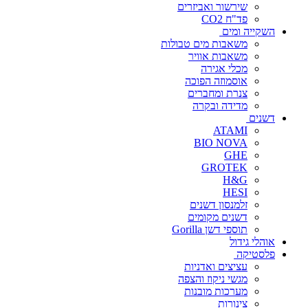
שירשור ואביזרים
פד"ח CO2
השקייה ומים
משאבות מים טבולות
משאבות אוויר
מכלי אגירה
אוסמוזה הפוכה
צנרת ומחברים
מדידה ובקרה
דשנים
ATAMI
BIO NOVA
GHE
GROTEK
H&G
HESI
זלמנסון דשנים
דשנים מקומים
תוספי דשן Gorilla
אוהלי גידול
פלסטיקה
עציצים ואדניות
מגשי ניקוז והצפה
מערכות מובנות
צינורות