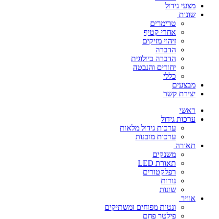
מצעי גידול
שונות
טרימרים
אחרי קטיף
זיהוי מזיקים
הדברה
הדברה ביולוגית
יחורים והנבטה
כללי
מבצעים
יצירת קשר
ראשי
ערכות גידול
ערכות גידול מלאות
ערכות מובנות
תאורה
משנקים
תאורת LED
רפלקטורים
נורות
שונות
אוויר
ונטות מפוחים ומשתיקים
פילטר פחם