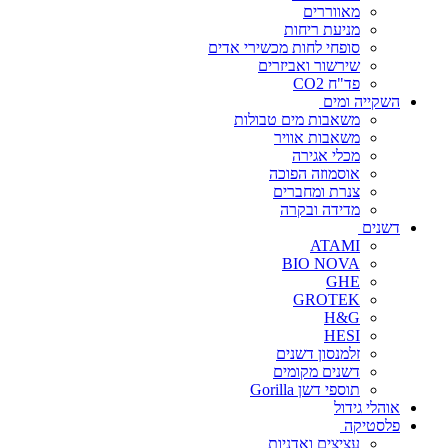
מאווררים
מניעת ריחות
סופחי לחות מכשירי אדים
שירשור ואביזרים
פד"ח CO2
השקייה ומים
משאבות מים טבולות
משאבות אוויר
מכלי אגירה
אוסמוזה הפוכה
צנרת ומחברים
מדידה ובקרה
דשנים
ATAMI
BIO NOVA
GHE
GROTEK
H&G
HESI
זלמנסון דשנים
דשנים מקומים
תוספי דשן Gorilla
אוהלי גידול
פלסטיקה
עציצים ואדניות