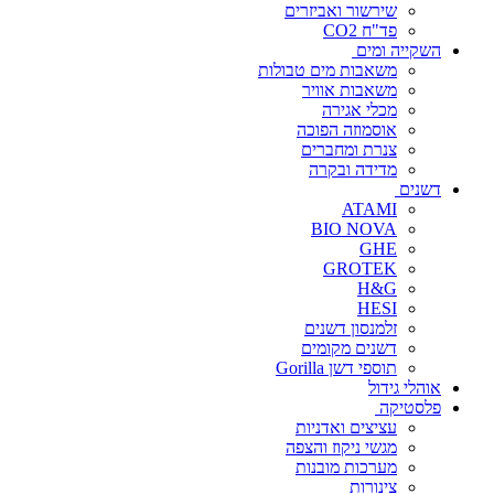
שירשור ואביזרים
פד"ח CO2
השקייה ומים
משאבות מים טבולות
משאבות אוויר
מכלי אגירה
אוסמוזה הפוכה
צנרת ומחברים
מדידה ובקרה
דשנים
ATAMI
BIO NOVA
GHE
GROTEK
H&G
HESI
זלמנסון דשנים
דשנים מקומים
תוספי דשן Gorilla
אוהלי גידול
פלסטיקה
עציצים ואדניות
מגשי ניקוז והצפה
מערכות מובנות
צינורות