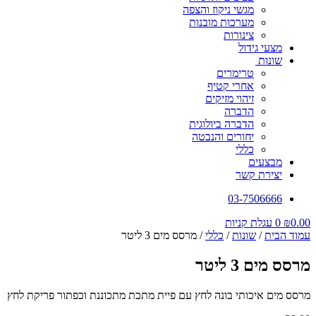
מגשי ניקוז והצפה
מערכות מובנות
צינורות
מצעי גידול
שונות
טרימרים
אחרי קטיף
זיהוי מזיקים
הדברה
הדברה ביולוגית
יחורים והנבטה
כללי
מבצעים
יצירת קשר
03-7506666
0.00
₪
0
עגלת קניות
עמוד הבית
/
שונות
/
כללי
/ מרסס מים 3 ליטר
מרסס מים 3 ליטר
מרסס מים איכותי בונה לחץ עם פיית מתכת מתכוננת וכפתור פריקת לחץ