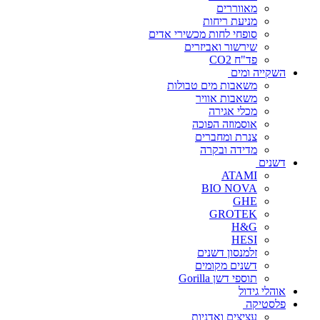
מאווררים
מניעת ריחות
סופחי לחות מכשירי אדים
שירשור ואביזרים
פד"ח CO2
השקייה ומים
משאבות מים טבולות
משאבות אוויר
מכלי אגירה
אוסמוזה הפוכה
צנרת ומחברים
מדידה ובקרה
דשנים
ATAMI
BIO NOVA
GHE
GROTEK
H&G
HESI
זלמנסון דשנים
דשנים מקומים
תוספי דשן Gorilla
אוהלי גידול
פלסטיקה
עציצים ואדניות