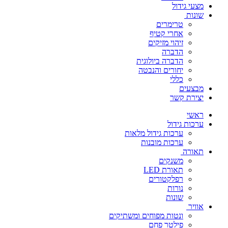
מצעי גידול
שונות
טרימרים
אחרי קטיף
זיהוי מזיקים
הדברה
הדברה ביולוגית
יחורים והנבטה
כללי
מבצעים
יצירת קשר
ראשי
ערכות גידול
ערכות גידול מלאות
ערכות מובנות
תאורה
משנקים
תאורת LED
רפלקטורים
נורות
שונות
אוויר
ונטות מפוחים ומשתיקים
פילטר פחם