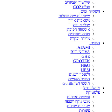
שירשור ואביזרים
פד"ח CO2
השקייה ומים
משאבות מים טבולות
משאבות אוויר
מכלי אגירה
אוסמוזה הפוכה
צנרת ומחברים
מדידה ובקרה
דשנים
ATAMI
BIO NOVA
GHE
GROTEK
H&G
HESI
זלמנסון דשנים
דשנים מקומים
תוספי דשן Gorilla
אוהלי גידול
פלסטיקה
עציצים ואדניות
מגשי ניקוז והצפה
מערכות מובנות
צינורות