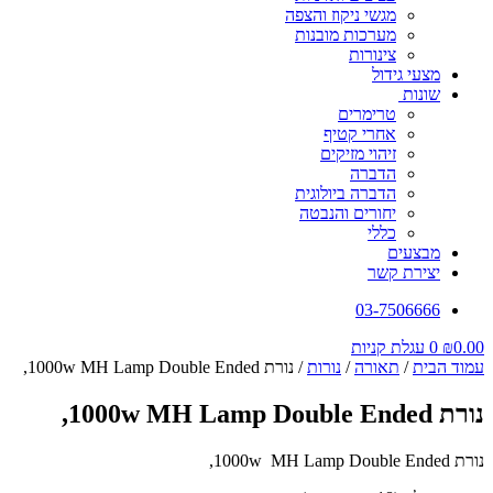
מגשי ניקוז והצפה
מערכות מובנות
צינורות
מצעי גידול
שונות
טרימרים
אחרי קטיף
זיהוי מזיקים
הדברה
הדברה ביולוגית
יחורים והנבטה
כללי
מבצעים
יצירת קשר
03-7506666
0.00
₪
0
עגלת קניות
עמוד הבית
/
תאורה
/
נורות
/ נורת 1000w MH Lamp Double Ended,
נורת 1000w MH Lamp Double Ended,
נורת 1000w MH Lamp Double Ended,