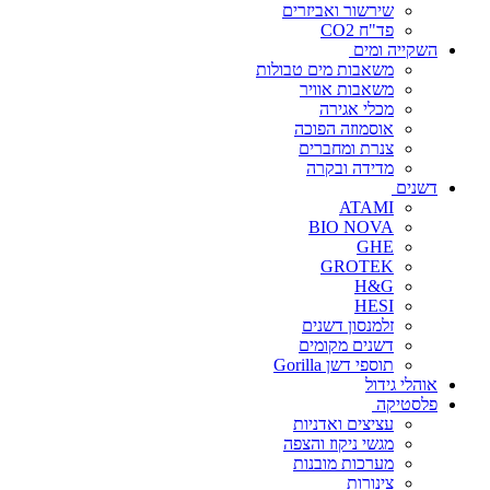
שירשור ואביזרים
פד"ח CO2
השקייה ומים
משאבות מים טבולות
משאבות אוויר
מכלי אגירה
אוסמוזה הפוכה
צנרת ומחברים
מדידה ובקרה
דשנים
ATAMI
BIO NOVA
GHE
GROTEK
H&G
HESI
זלמנסון דשנים
דשנים מקומים
תוספי דשן Gorilla
אוהלי גידול
פלסטיקה
עציצים ואדניות
מגשי ניקוז והצפה
מערכות מובנות
צינורות