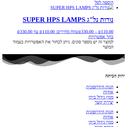
הוספה לסל
נורות נל"ג SUPER HPS LAMPS
110.00
₪
–
330.00
₪
טווח מחירים: ⁦₪110.00⁩ עד ⁦₪330.00⁩
בחר אפשרויות
למוצר זה יש מספר סוגים. ניתן לבחור את האפשרויות בעמוד
המוצר
ירוק הביתה
חנות הידרופונית
אודות
מגזין גידול ביתי
יצירת קשר
חנות הידרופונית
אודות
מגזין גידול ביתי