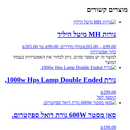
מוצרים קשורים
נורות MH מיטל היליד
99.00
₪
–
265.00
₪
טווח מחירים: ⁦₪99.00⁩ עד ⁦₪265.00⁩
בחר אפשרויות
למוצר זה יש מספר סוגים. ניתן לבחור את האפשרויות בעמוד
המוצר
נורת 1000w Hps Lamp Double Ended,
₪
299.00
הוספה לסל
סאן מסטר 600W נורת דואל ספקטרום.
₪
199.00