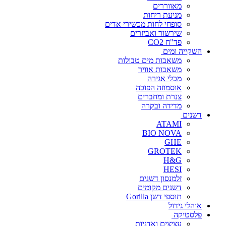
מאווררים
מניעת ריחות
סופחי לחות מכשירי אדים
שירשור ואביזרים
פד"ח CO2
השקייה ומים
משאבות מים טבולות
משאבות אוויר
מכלי אגירה
אוסמוזה הפוכה
צנרת ומחברים
מדידה ובקרה
דשנים
ATAMI
BIO NOVA
GHE
GROTEK
H&G
HESI
זלמנסון דשנים
דשנים מקומים
תוספי דשן Gorilla
אוהלי גידול
פלסטיקה
עציצים ואדניות