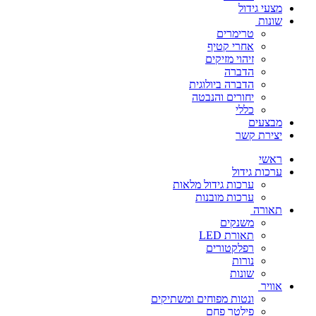
מצעי גידול
שונות
טרימרים
אחרי קטיף
זיהוי מזיקים
הדברה
הדברה ביולוגית
יחורים והנבטה
כללי
מבצעים
יצירת קשר
ראשי
ערכות גידול
ערכות גידול מלאות
ערכות מובנות
תאורה
משנקים
תאורת LED
רפלקטורים
נורות
שונות
אוויר
ונטות מפוחים ומשתיקים
פילטר פחם