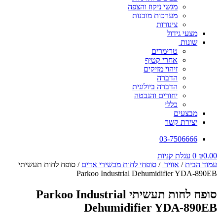
מגשי ניקוז והצפה
מערכות מובנות
צינורות
מצעי גידול
שונות
טרימרים
אחרי קטיף
זיהוי מזיקים
הדברה
הדברה ביולוגית
יחורים והנבטה
כללי
מבצעים
יצירת קשר
03-7506666
0.00
₪
0
עגלת קניות
עמוד הבית
/
אוויר
/
סופחי לחות מכשירי אדים
/ סופח לחות תעשיתי
Parkoo Industrial Dehumidifier YDA-890EB
סופח לחות תעשיתי Parkoo Industrial
Dehumidifier YDA-890EB