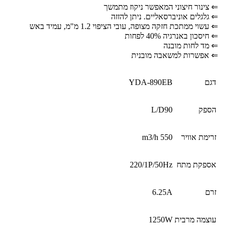
⇐
צינור חיצוני המאפשר ניקוז מתמשך
⇐
גלגלים אוניברסאליים. ניתן להזזה
⇐
עשוי ממתכת חזקה מצופה, עובי הציפוי 1.2 מ"מ, עמיד באש
⇐
חיסכון באנרגיה 40% לפחות
⇐
מד לחות מובנה
⇐
אפשרות למשאבה מובנית
דגם
YDA-890EB
הספק
L/D90
זרימת אוויר
m3/h 550
אספקת מתח
220/1P/50Hz
זרם
6.25A
עוצמה מרבית
1250W