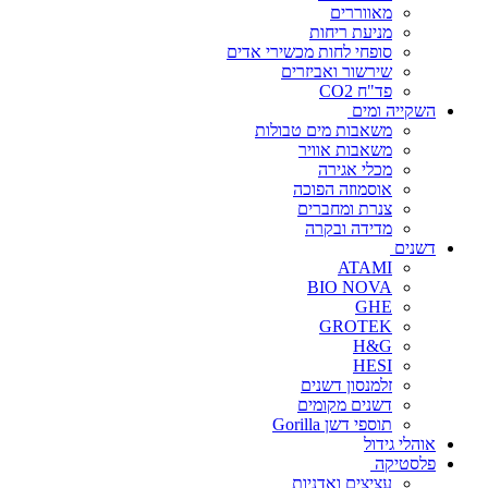
מאווררים
מניעת ריחות
סופחי לחות מכשירי אדים
שירשור ואביזרים
פד"ח CO2
השקייה ומים
משאבות מים טבולות
משאבות אוויר
מכלי אגירה
אוסמוזה הפוכה
צנרת ומחברים
מדידה ובקרה
דשנים
ATAMI
BIO NOVA
GHE
GROTEK
H&G
HESI
זלמנסון דשנים
דשנים מקומים
תוספי דשן Gorilla
אוהלי גידול
פלסטיקה
עציצים ואדניות