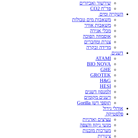
שירשור ואביזרים
פד"ח CO2
השקייה ומים
משאבות מים טבולות
משאבות אוויר
מכלי אגירה
אוסמוזה הפוכה
צנרת ומחברים
מדידה ובקרה
דשנים
ATAMI
BIO NOVA
GHE
GROTEK
H&G
HESI
זלמנסון דשנים
דשנים מקומים
תוספי דשן Gorilla
אוהלי גידול
פלסטיקה
עציצים ואדניות
מגשי ניקוז והצפה
מערכות מובנות
צינורות