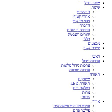
מצעי גידול
שונות
טרימרים
אחרי קטיף
זיהוי מזיקים
הדברה
הדברה ביולוגית
יחורים והנבטה
כללי
מבצעים
יצירת קשר
ראשי
ערכות גידול
ערכות גידול מלאות
ערכות מובנות
תאורה
משנקים
תאורת LED
רפלקטורים
נורות
שונות
אוויר
ונטות מפוחים ומשתיקים
פילטר פחם