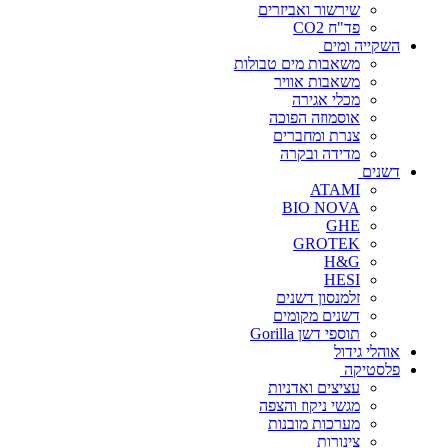
שירשור ואביזרים
פד"ח CO2
השקייה ומים
משאבות מים טבולות
משאבות אוויר
מכלי אגירה
אוסמוזה הפוכה
צנרת ומחברים
מדידה ובקרה
דשנים
ATAMI
BIO NOVA
GHE
GROTEK
H&G
HESI
זלמנסון דשנים
דשנים מקומים
תוספי דשן Gorilla
אוהלי גידול
פלסטיקה
עציצים ואדניות
מגשי ניקוז והצפה
מערכות מובנות
צינורות