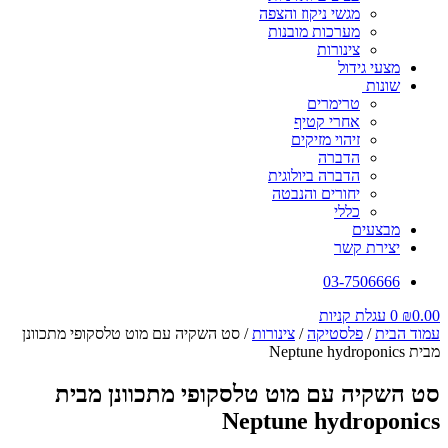
מגשי ניקוז והצפה
מערכות מובנות
צינורות
מצעי גידול
שונות
טרימרים
אחרי קטיף
זיהוי מזיקים
הדברה
הדברה ביולוגית
יחורים והנבטה
כללי
מבצעים
יצירת קשר
03-7506666
0.00
₪
0
עגלת קניות
עמוד הבית
/
פלסטיקה
/
צינורות
/ סט השקיה עם מוט טלסקופי מתכוונן
מבית Neptune hydroponics
סט השקיה עם מוט טלסקופי מתכוונן מבית
Neptune hydroponics