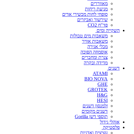
מאווררים
מניעת ריחות
סופחי לחות מכשירי אדים
שירשור ואביזרים
פד"ח CO2
השקייה ומים
משאבות מים טבולות
משאבות אוויר
מכלי אגירה
אוסמוזה הפוכה
צנרת ומחברים
מדידה ובקרה
דשנים
ATAMI
BIO NOVA
GHE
GROTEK
H&G
HESI
זלמנסון דשנים
דשנים מקומים
תוספי דשן Gorilla
אוהלי גידול
פלסטיקה
עציצים ואדניות