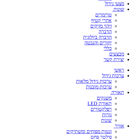
מצעי גידול
שונות
טרימרים
אחרי קטיף
זיהוי מזיקים
הדברה
הדברה ביולוגית
יחורים והנבטה
כללי
מבצעים
יצירת קשר
ראשי
ערכות גידול
ערכות גידול מלאות
ערכות מובנות
תאורה
משנקים
תאורת LED
רפלקטורים
נורות
שונות
אוויר
ונטות מפוחים ומשתיקים
פילטר פחם