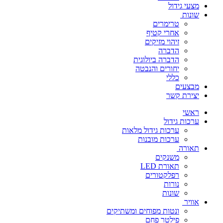
מצעי גידול
שונות
טרימרים
אחרי קטיף
זיהוי מזיקים
הדברה
הדברה ביולוגית
יחורים והנבטה
כללי
מבצעים
יצירת קשר
ראשי
ערכות גידול
ערכות גידול מלאות
ערכות מובנות
תאורה
משנקים
תאורת LED
רפלקטורים
נורות
שונות
אוויר
ונטות מפוחים ומשתיקים
פילטר פחם