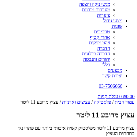
מגשי ניקוז והצפה
מערכות מובנות
צינורות
מצעי גידול
שונות
טרימרים
אחרי קטיף
זיהוי מזיקים
הדברה
הדברה ביולוגית
יחורים והנבטה
כללי
מבצעים
יצירת קשר
03-7506666
0.00
₪
0
עגלת קניות
עמוד הבית
/
פלסטיקה
/
עציצים ואדניות
/ עציץ מרובע 11 ליטר
עציץ מרובע 11 ליטר
עציץ מרובע 11 ליטר מפלסטיק קשיח איכותי ביותר עם פתחי נקז
בתחתית העציץ