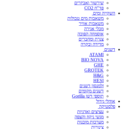
שירשור ואביזרים
פד"ח CO2
השקייה ומים
משאבות מים טבולות
משאבות אוויר
מכלי אגירה
אוסמוזה הפוכה
צנרת ומחברים
מדידה ובקרה
דשנים
ATAMI
BIO NOVA
GHE
GROTEK
H&G
HESI
זלמנסון דשנים
דשנים מקומים
תוספי דשן Gorilla
אוהלי גידול
פלסטיקה
עציצים ואדניות
מגשי ניקוז והצפה
מערכות מובנות
צינורות