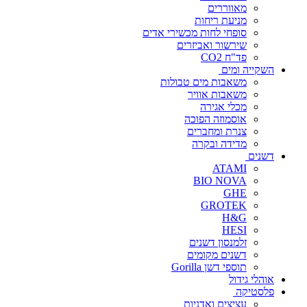
מאווררים
מניעת ריחות
סופחי לחות מכשירי אדים
שירשור ואביזרים
פד"ח CO2
השקייה ומים
משאבות מים טבולות
משאבות אוויר
מכלי אגירה
אוסמוזה הפוכה
צנרת ומחברים
מדידה ובקרה
דשנים
ATAMI
BIO NOVA
GHE
GROTEK
H&G
HESI
זלמנסון דשנים
דשנים מקומים
תוספי דשן Gorilla
אוהלי גידול
פלסטיקה
עציצים ואדניות