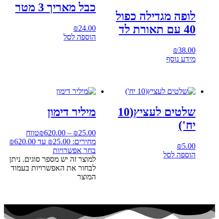
כבל מאריך 3 מטר
לופה מגדילה כפול
40 עם תאורת לד
₪
24.00
הוספה לסל
₪
38.00
מידע נוסף
שלטים לעציץ(10
מיליר דימון
יח')
25.00
₪
–
620.00
₪
טווח
מחירים: ⁦₪25.00⁩ עד ⁦₪620.00⁩
₪
5.00
בחר אפשרויות
הוספה לסל
למוצר זה יש מספר סוגים. ניתן
לבחור את האפשרויות בעמוד
המוצר