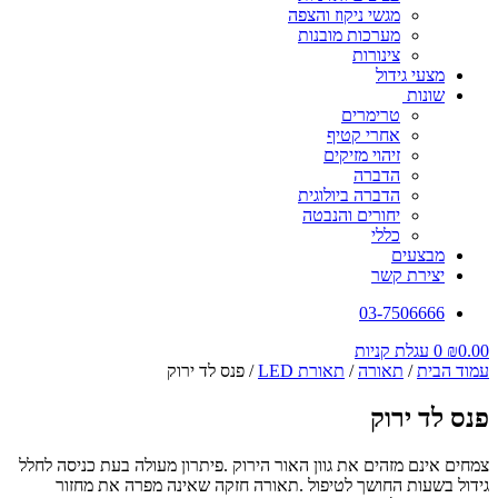
מגשי ניקוז והצפה
מערכות מובנות
צינורות
מצעי גידול
שונות
טרימרים
אחרי קטיף
זיהוי מזיקים
הדברה
הדברה ביולוגית
יחורים והנבטה
כללי
מבצעים
יצירת קשר
03-7506666
0.00
₪
0
עגלת קניות
עמוד הבית
/
תאורה
/
תאורת LED
/ פנס לד ירוק
פנס לד ירוק
צמחים אינם מזהים את גוון האור הירוק .פיתרון מעולה בעת כניסה לחלל
גידול בשעות החושך לטיפול .תאורה חזקה שאינה מפרה את מחזור