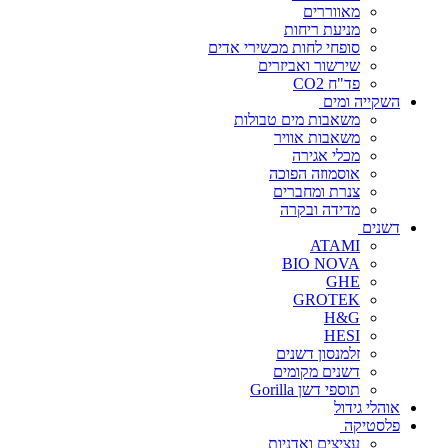
מאווררים
מניעת ריחות
סופחי לחות מכשירי אדים
שירשור ואביזרים
פד"ח CO2
השקייה ומים
משאבות מים טבולות
משאבות אוויר
מכלי אגירה
אוסמוזה הפוכה
צנרת ומחברים
מדידה ובקרה
דשנים
ATAMI
BIO NOVA
GHE
GROTEK
H&G
HESI
זלמנסון דשנים
דשנים מקומים
תוספי דשן Gorilla
אוהלי גידול
פלסטיקה
עציצים ואדניות