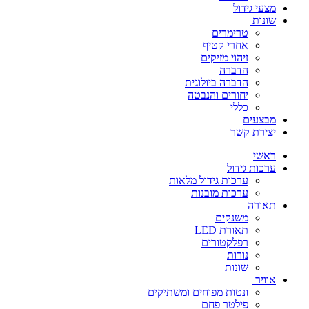
מצעי גידול
שונות
טרימרים
אחרי קטיף
זיהוי מזיקים
הדברה
הדברה ביולוגית
יחורים והנבטה
כללי
מבצעים
יצירת קשר
ראשי
ערכות גידול
ערכות גידול מלאות
ערכות מובנות
תאורה
משנקים
תאורת LED
רפלקטורים
נורות
שונות
אוויר
ונטות מפוחים ומשתיקים
פילטר פחם