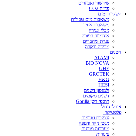
שירשור ואביזרים
פד"ח CO2
השקייה ומים
משאבות מים טבולות
משאבות אוויר
מכלי אגירה
אוסמוזה הפוכה
צנרת ומחברים
מדידה ובקרה
דשנים
ATAMI
BIO NOVA
GHE
GROTEK
H&G
HESI
זלמנסון דשנים
דשנים מקומים
תוספי דשן Gorilla
אוהלי גידול
פלסטיקה
עציצים ואדניות
מגשי ניקוז והצפה
מערכות מובנות
צינורות