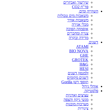
שירשור ואביזרים
פד"ח CO2
השקייה ומים
משאבות מים טבולות
משאבות אוויר
מכלי אגירה
אוסמוזה הפוכה
צנרת ומחברים
מדידה ובקרה
דשנים
ATAMI
BIO NOVA
GHE
GROTEK
H&G
HESI
זלמנסון דשנים
דשנים מקומים
תוספי דשן Gorilla
אוהלי גידול
פלסטיקה
עציצים ואדניות
מגשי ניקוז והצפה
מערכות מובנות
צינורות