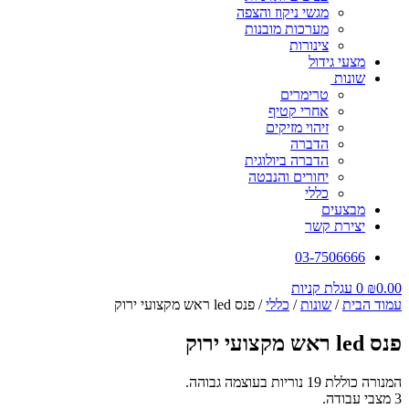
מגשי ניקוז והצפה
מערכות מובנות
צינורות
מצעי גידול
שונות
טרימרים
אחרי קטיף
זיהוי מזיקים
הדברה
הדברה ביולוגית
יחורים והנבטה
כללי
מבצעים
יצירת קשר
03-7506666
0.00
₪
0
עגלת קניות
עמוד הבית
/
שונות
/
כללי
/ פנס led ראש מקצועי ירוק
פנס led ראש מקצועי ירוק
המנורה כוללת 19 נוריות בעוצמה גבוהה.
3 מצבי עבודה.