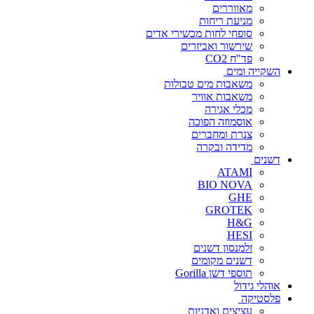
מאווררים
מניעת ריחות
סופחי לחות מכשירי אדים
שירשור ואביזרים
פד"ח CO2
השקייה ומים
משאבות מים טבולות
משאבות אוויר
מכלי אגירה
אוסמוזה הפוכה
צנרת ומחברים
מדידה ובקרה
דשנים
ATAMI
BIO NOVA
GHE
GROTEK
H&G
HESI
זלמנסון דשנים
דשנים מקומים
תוספי דשן Gorilla
אוהלי גידול
פלסטיקה
עציצים ואדניות