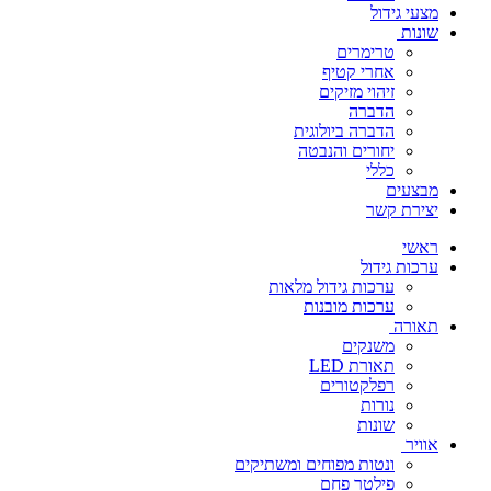
מצעי גידול
שונות
טרימרים
אחרי קטיף
זיהוי מזיקים
הדברה
הדברה ביולוגית
יחורים והנבטה
כללי
מבצעים
יצירת קשר
ראשי
ערכות גידול
ערכות גידול מלאות
ערכות מובנות
תאורה
משנקים
תאורת LED
רפלקטורים
נורות
שונות
אוויר
ונטות מפוחים ומשתיקים
פילטר פחם