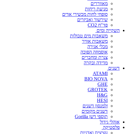
מאווררים
מניעת ריחות
סופחי לחות מכשירי אדים
שירשור ואביזרים
פד"ח CO2
השקייה ומים
משאבות מים טבולות
משאבות אוויר
מכלי אגירה
אוסמוזה הפוכה
צנרת ומחברים
מדידה ובקרה
דשנים
ATAMI
BIO NOVA
GHE
GROTEK
H&G
HESI
זלמנסון דשנים
דשנים מקומים
תוספי דשן Gorilla
אוהלי גידול
פלסטיקה
עציצים ואדניות