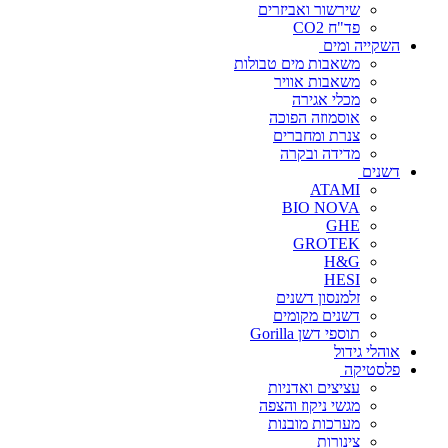
שירשור ואביזרים
פד"ח CO2
השקייה ומים
משאבות מים טבולות
משאבות אוויר
מכלי אגירה
אוסמוזה הפוכה
צנרת ומחברים
מדידה ובקרה
דשנים
ATAMI
BIO NOVA
GHE
GROTEK
H&G
HESI
זלמנסון דשנים
דשנים מקומים
תוספי דשן Gorilla
אוהלי גידול
פלסטיקה
עציצים ואדניות
מגשי ניקוז והצפה
מערכות מובנות
צינורות