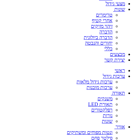
מצעי גידול
שונות
טרימרים
אחרי קטיף
זיהוי מזיקים
הדברה
הדברה ביולוגית
יחורים והנבטה
כללי
מבצעים
יצירת קשר
ראשי
ערכות גידול
ערכות גידול מלאות
ערכות מובנות
תאורה
משנקים
תאורת LED
רפלקטורים
נורות
שונות
אוויר
ונטות מפוחים ומשתיקים
פילטר פחם