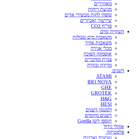
מאווררים
מניעת ריחות
סופחי לחות מכשירי אדים
שירשור ואביזרים
פד"ח CO2
השקייה ומים
משאבות מים טבולות
משאבות אוויר
מכלי אגירה
אוסמוזה הפוכה
צנרת ומחברים
מדידה ובקרה
דשנים
ATAMI
BIO NOVA
GHE
GROTEK
H&G
HESI
זלמנסון דשנים
דשנים מקומים
תוספי דשן Gorilla
אוהלי גידול
פלסטיקה
עציצים ואדניות