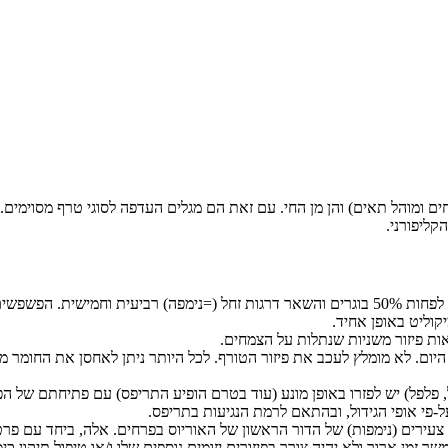
ם ומוהל תאים) והן מן החי. עם זאת הם מגלים העדפה לסוגי טרף מסוימים. מ
קליפורני.
קוליט באופן אחיד.
ות פיזור משניות שנתלות על הצמחים.
פל) יש לפזרו באופן מונע (עוד בטרם הופיע התריפס) עם פתיחתם של הפרח
ל-פי אופי הגידול, ובהתאם לרמת הנגיעות בתריפס.
פרטים צעירים (נימפות) של הדור הראשון של האוריוס בפרחים. אלה, ביחד עם 
מן ארוך ולא יהיה צורך בפיזורים יזומים נוספים שלו ו/או טיפול תיקון כימ