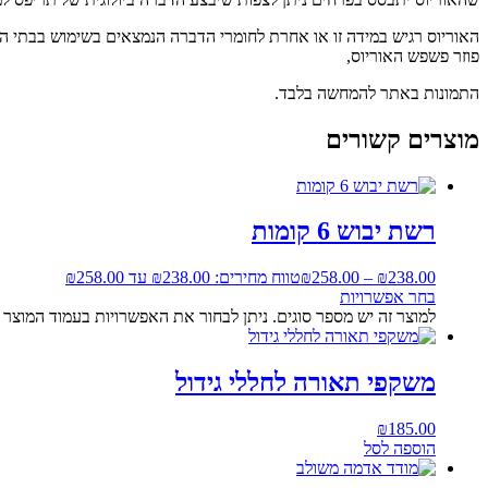
האוריוס רגיש במידה זו או אחרת לחומרי הדברה הנמצאים בשימוש בבתי הגי
פוזר פשפש האוריוס,
התמונות באתר להמחשה בלבד.
מוצרים קשורים
רשת יבוש 6 קומות
238.00
₪
–
258.00
₪
טווח מחירים: ⁦₪238.00⁩ עד ⁦₪258.00⁩
בחר אפשרויות
למוצר זה יש מספר סוגים. ניתן לבחור את האפשרויות בעמוד המוצר
משקפי תאורה לחללי גידול
₪
185.00
הוספה לסל