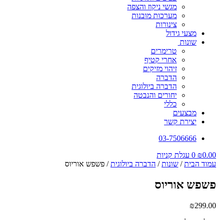
מגשי ניקוז והצפה
מערכות מובנות
צינורות
מצעי גידול
שונות
טרימרים
אחרי קטיף
זיהוי מזיקים
הדברה
הדברה ביולוגית
יחורים והנבטה
כללי
מבצעים
יצירת קשר
03-7506666
0.00
₪
0
עגלת קניות
עמוד הבית
/
שונות
/
הדברה ביולוגית
/ פשפש אוריוס
פשפש אוריוס
₪
299.00