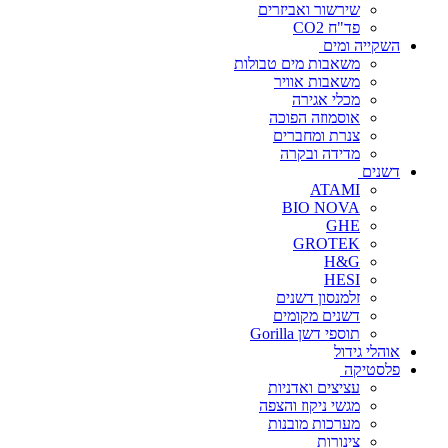
שירשור ואביזרים
פד"ח CO2
השקייה ומים
משאבות מים טבולות
משאבות אוויר
מכלי אגירה
אוסמוזה הפוכה
צנרת ומחברים
מדידה ובקרה
דשנים
ATAMI
BIO NOVA
GHE
GROTEK
H&G
HESI
זלמנסון דשנים
דשנים מקומים
תוספי דשן Gorilla
אוהלי גידול
פלסטיקה
עציצים ואדניות
מגשי ניקוז והצפה
מערכות מובנות
צינורות