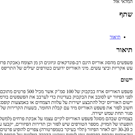
המלאי אזל
שתף
תיאור
תיאור
פשפשים מהסוג אוריוס הינם רב-פונדקאים וניזונים הן מן הצומח (אבקת פרחי
עש אקריות וביצי עשים. מיני האוריוס ידועים כטורפים יעילים של התריפס ה
יישום
פשפש האוריוס ארוז בבקבוק של 100 סמ"ק אשר מכיל 500 פרטים מתוכם לפחות 50% בוגרים והשאר דרגות זחל (=נימפה) רביעית וחמישית. הפשפשים מעורבבים בנשא אינרטי, ורמיקוליט.
לפני הפיזור יש לסובב את הבקבוק בעדינות כדי לערבב את הפשפשים בורמי
יישום האוריוס יכול להתבצע ישירות על עלוות הצמחים או באמצעות קופסא
סגור תחת שמש ישירה.
בצמחים שבהם מסוגל פשפש האוריוס לקיים עצמו על אבקת פרחים (למשל, פל
הופעתו של המזיק. מספר הטורפים שיש לפזר וכן תדירות הפיזורים, יקבעו ע
כ 30-20 יום לאחר הפיזור (תלוי בעיקר בטמפרטורה) צפויים להופיע 
שהאוריוס יתבסס בפרחים ניתן לצפות שיבצע הדברה ביולוגית של תריפס למשך ז