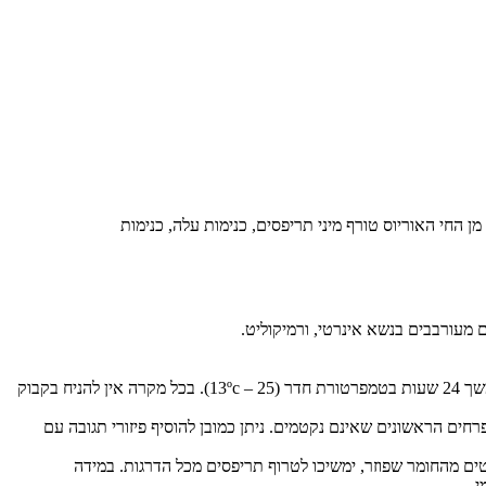
ן החי האוריוס טורף מיני תריפסים, כנימות עלה, כנימות
חשוב לפזר את פשפש האוריוס מיד עם קבלת החומר, בשעות הקרירות של היום. לא מומלץ לעכב את פיזור הטורף. לכל היותר ניתן לאחסן את החומר משך 24 שעות בטמפרטורת חדר (25 – 13ºc). בכל מקרה אין להניח בקבוק
ים הראשונים שאינם נקטמים. ניתן כמובן להוסיף פיזורי תגובה עם
פרטים מהחומר שפוזר, ימשיכו לטרוף תריפסים מכל הדרגות. במידה
י.