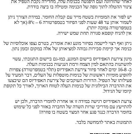
לאחר שהזדווגה ועם היפגשה בכנימת עלה, מחדירה נקבת הטפיל את
צינור ההטלה לתוך גופה של הכנימה ומטילה בו ביצה בודדת.
יש לפזר את המומיות בשטח מייד עם קבלת החומר. במידת הצורך ניתן
לשמור אותן עד 48 שעות לפני הפיזור בטמפרטורה 6 – 8ºc (אך לא
בטמפרטורה נמוכה יותר).
אין להניח קופסא סגורה תחת שמש ישירה.
ניתן ואף רצוי ליישמה בפיזור מונע זאת אומרת, בטרם נצפו אוכלוסיות של
כנימה אך קיימת סבירות גבוהה למציאותן של אלה במקום ובזמן נתון.
מינון צירעת האפידיוס ביישום המונע, כמו-גם ביישום התגובתי, עשוי
להשתנות בהתאם למין הצמח ורמת הנגיעות בכנימות העלה.
כ- 16-8 ימים לאחר פיזור צירעת האפידיוס (תלוי בטמפרטורה) צפויות
להופיע מומיות ראשונות של כנימות מוטפלות על העלים, דבר המעיד על
פעילותו של הטפיל. הדורות העוקבים של צירעת האפידיוס הם שיבצעו
את ההדברה הביולוגית של כנימות העלה לטווח הארוך, לאורך כל תקופת
קיומו של הגידול.
צרעת האפידיוס רגישה במידה זו או אחרת לחומרי הדברה, ולכן יש
להתייעץ עם מדריכי שרות השדה של החברה באזור לפני כל שימוש
בחומר הדברה כנגד פגע אחר המצוי בשטח בו פוזרה!
התמונות באתר להמחשה בלבד.