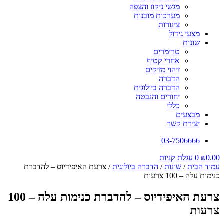
מגשי ניקוז והצפה
מערכות מובנות
צינורות
מצעי גידול
שונות
טרימרים
אחרי קטיף
זיהוי מזיקים
הדברה
הדברה ביולוגית
יחורים והנבטה
כללי
מבצעים
יצירת קשר
03-7506666
0.00
₪
0
עגלת קניות
עמוד הבית
/
שונות
/
הדברה ביולוגית
/ צרעת האיפידיוס – להדברת
כנימות עלה – 100 צרעות
צרעת האיפידיוס – להדברת כנימות עלה – 100
צרעות