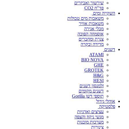
שירשור ואביזרים
פד"ח CO2
השקייה ומים
משאבות מים טבולות
משאבות אוויר
מכלי אגירה
אוסמוזה הפוכה
צנרת ומחברים
מדידה ובקרה
דשנים
ATAMI
BIO NOVA
GHE
GROTEK
H&G
HESI
זלמנסון דשנים
דשנים מקומים
תוספי דשן Gorilla
אוהלי גידול
פלסטיקה
עציצים ואדניות
מגשי ניקוז והצפה
מערכות מובנות
צינורות