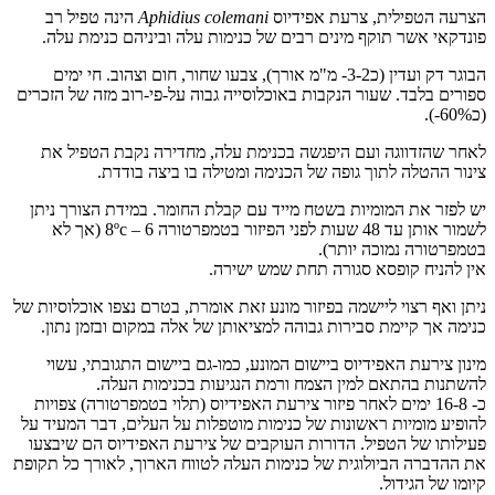
הצרעה הטפילית, צרעת אפידיוס
Aphidius colemani
הינה טפיל רב
פונדקאי אשר תוקף מינים רבים של כנימות עלה וביניהם כנימת עלה.
הבוגר דק ועדין (כ3-2- מ"מ אורך), צבעו שחור, חום וצהוב. חי ימים
ספורים בלבד. שעור הנקבות באוכלוסייה גבוה על-פי-רוב מזה של הזכרים
(כ60%-).
לאחר שהזדווגה ועם היפגשה בכנימת עלה, מחדירה נקבת הטפיל את
צינור ההטלה לתוך גופה של הכנימה ומטילה בו ביצה בודדת.
יש לפזר את המומיות בשטח מייד עם קבלת החומר. במידת הצורך ניתן
לשמור אותן עד 48 שעות לפני הפיזור בטמפרטורה 6 – 8ºc (אך לא
בטמפרטורה נמוכה יותר).
אין להניח קופסא סגורה תחת שמש ישירה.
ניתן ואף רצוי ליישמה בפיזור מונע זאת אומרת, בטרם נצפו אוכלוסיות של
כנימה אך קיימת סבירות גבוהה למציאותן של אלה במקום ובזמן נתון.
מינון צירעת האפידיוס ביישום המונע, כמו-גם ביישום התגובתי, עשוי
להשתנות בהתאם למין הצמח ורמת הנגיעות בכנימות העלה.
כ- 16-8 ימים לאחר פיזור צירעת האפידיוס (תלוי בטמפרטורה) צפויות
להופיע מומיות ראשונות של כנימות מוטפלות על העלים, דבר המעיד על
פעילותו של הטפיל. הדורות העוקבים של צירעת האפידיוס הם שיבצעו
את ההדברה הביולוגית של כנימות העלה לטווח הארוך, לאורך כל תקופת
קיומו של הגידול.