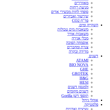
מאווררים
מניעת ריחות
סופחי לחות מכשירי אדים
שירשור ואביזרים
פד"ח CO2
השקייה ומים
משאבות מים טבולות
משאבות אוויר
מכלי אגירה
אוסמוזה הפוכה
צנרת ומחברים
מדידה ובקרה
דשנים
ATAMI
BIO NOVA
GHE
GROTEK
H&G
HESI
זלמנסון דשנים
דשנים מקומים
תוספי דשן Gorilla
אוהלי גידול
פלסטיקה
עציצים ואדניות