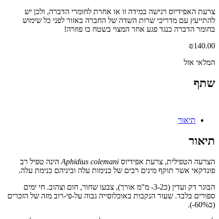
צרעת האפידיוס רגישה במידה זו או אחרת לחומרי הדברה, ולכן יש
להתייעץ עם מדריכי שרות השדה של החברה באזור לפני כל שימוש
בחומר הדברה כנגד פגע אחר המצוי בשטח בו פוזרה!
₪
140.00
המלאי אזל
שתף
תיאור
תיאור
הצרעה הטפילית, צרעת אפידיוס
Aphidius colemani
הינה טפיל רב
פונדקאי אשר תוקף מינים רבים של כנימות עלה וביניהם כנימת עלה.
הבוגר דק ועדין (כ3-2- מ"מ אורך), צבעו שחור, חום וצהוב. חי ימים
ספורים בלבד. שעור הנקבות באוכלוסייה גבוה על-פי-רוב מזה של הזכרים
(כ60%-).