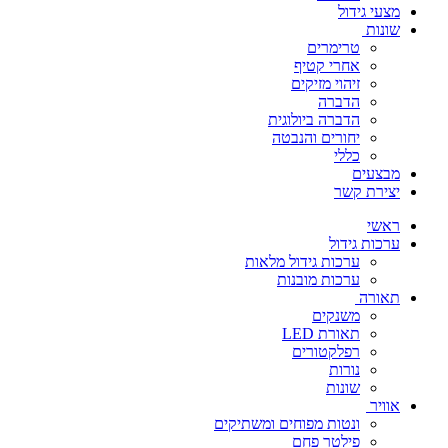
מצעי גידול
שונות
טרימרים
אחרי קטיף
זיהוי מזיקים
הדברה
הדברה ביולוגית
יחורים והנבטה
כללי
מבצעים
יצירת קשר
ראשי
ערכות גידול
ערכות גידול מלאות
ערכות מובנות
תאורה
משנקים
תאורת LED
רפלקטורים
נורות
שונות
אוויר
ונטות מפוחים ומשתיקים
פילטר פחם