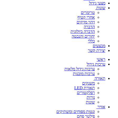
מצעי גידול
שונות
טרימרים
אחרי קטיף
זיהוי מזיקים
הדברה
הדברה ביולוגית
יחורים והנבטה
כללי
מבצעים
יצירת קשר
ראשי
ערכות גידול
ערכות גידול מלאות
ערכות מובנות
תאורה
משנקים
תאורת LED
רפלקטורים
נורות
שונות
אוויר
ונטות מפוחים ומשתיקים
פילטר פחם