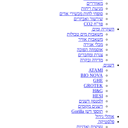
מאווררים
מניעת ריחות
סופחי לחות מכשירי אדים
שירשור ואביזרים
פד"ח CO2
השקייה ומים
משאבות מים טבולות
משאבות אוויר
מכלי אגירה
אוסמוזה הפוכה
צנרת ומחברים
מדידה ובקרה
דשנים
ATAMI
BIO NOVA
GHE
GROTEK
H&G
HESI
זלמנסון דשנים
דשנים מקומים
תוספי דשן Gorilla
אוהלי גידול
פלסטיקה
עציצים ואדניות