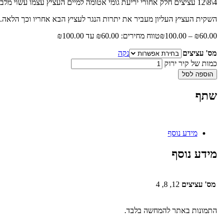
4\8\12 עציצים חלק אחורי יריעת גומי אטומה למיים העציץ עצמו עשוי מלבד עבה במיוחד .
השקית העציץ העליון מעביר את יתרות הנגר לעציץ הבא אחריו וכך הלאה.
60.00
₪
–
100.00
₪
טווח מחירים: ⁦₪60.00⁩ עד ⁦₪100.00⁩
מס' עציצים
נקה
כמות של קיר ירוק
הוספה לסל
שתף
מידע נוסף
מידע נוסף
מס' עציצים
12, 8, 4
התמונות באתר להמחשה בלבד.