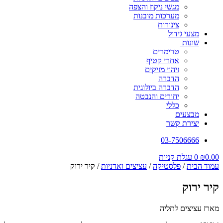
מגשי ניקוז והצפה
מערכות מובנות
צינורות
מצעי גידול
שונות
טרימרים
אחרי קטיף
זיהוי מזיקים
הדברה
הדברה ביולוגית
יחורים והנבטה
כללי
מבצעים
יצירת קשר
03-7506666
0.00
₪
0
עגלת קניות
עמוד הבית
/
פלסטיקה
/
עציצים ואדניות
/ קיר ירוק
קיר ירוק
מארז עציצים לתליה