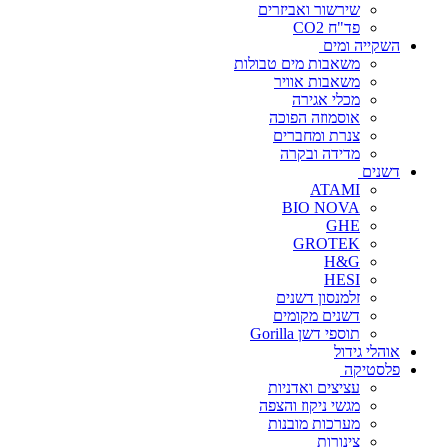
שירשור ואביזרים
פד"ח CO2
השקייה ומים
משאבות מים טבולות
משאבות אוויר
מכלי אגירה
אוסמוזה הפוכה
צנרת ומחברים
מדידה ובקרה
דשנים
ATAMI
BIO NOVA
GHE
GROTEK
H&G
HESI
זלמנסון דשנים
דשנים מקומים
תוספי דשן Gorilla
אוהלי גידול
פלסטיקה
עציצים ואדניות
מגשי ניקוז והצפה
מערכות מובנות
צינורות