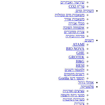
שירשור ואביזרים
פד"ח CO2
השקייה ומים
משאבות מים טבולות
משאבות אוויר
מכלי אגירה
אוסמוזה הפוכה
צנרת ומחברים
מדידה ובקרה
דשנים
ATAMI
BIO NOVA
GHE
GROTEK
H&G
HESI
זלמנסון דשנים
דשנים מקומים
תוספי דשן Gorilla
אוהלי גידול
פלסטיקה
עציצים ואדניות
מגשי ניקוז והצפה
מערכות מובנות
צינורות