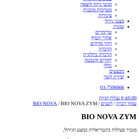
מגשי ניקוז והצפה
מערכות מובנות
צינורות
מצעי גידול
שונות
טרימרים
אחרי קטיף
זיהוי מזיקים
הדברה
הדברה ביולוגית
יחורים והנבטה
כללי
מבצעים
יצירת קשר
03-7506666
0.00
₪
0
עגלת קניות
עמוד הבית
/
דשנים
/
/ BIO NOVA ZYM
BIO NOVA
BIO NOVA ZYM
מגביר פעילות בקטריאלית במצע הגידול,