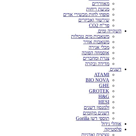
מאווררים
מניעת ריחות
סופחי לחות מכשירי אדים
שירשור ואביזרים
פד"ח CO2
השקייה ומים
משאבות מים טבולות
משאבות אוויר
מכלי אגירה
אוסמוזה הפוכה
צנרת ומחברים
מדידה ובקרה
דשנים
ATAMI
BIO NOVA
GHE
GROTEK
H&G
HESI
זלמנסון דשנים
דשנים מקומים
תוספי דשן Gorilla
אוהלי גידול
פלסטיקה
עציצים ואדניות