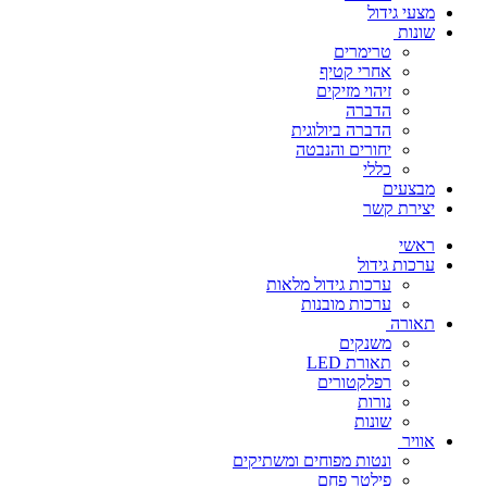
מצעי גידול
שונות
טרימרים
אחרי קטיף
זיהוי מזיקים
הדברה
הדברה ביולוגית
יחורים והנבטה
כללי
מבצעים
יצירת קשר
ראשי
ערכות גידול
ערכות גידול מלאות
ערכות מובנות
תאורה
משנקים
תאורת LED
רפלקטורים
נורות
שונות
אוויר
ונטות מפוחים ומשתיקים
פילטר פחם