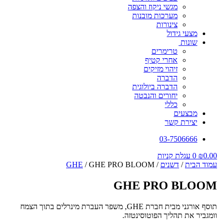
מגשי ניקוז והצפה
מערכות מובנות
צינורות
מצעי גידול
שונות
טרימרים
אחרי קטיף
זיהוי מזיקים
הדברה
הדברה ביולוגית
יחורים והנבטה
כללי
מבצעים
יצירת קשר
03-7506666
0.00
₪
0
עגלת קניות
עמוד הבית
/
דשנים
/
/ GHE PRO BLOOM
GHE
GHE PRO BLOOM
תוסף אורגני מבית חברת GHE, משפר העברת מינרלים בתוך הצמח
וומגביר את תהליך הפוטוסינטזה.