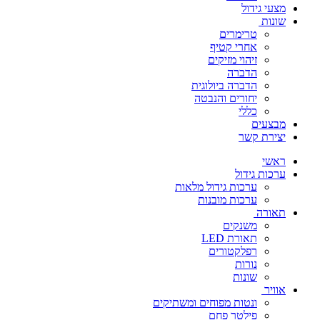
מצעי גידול
שונות
טרימרים
אחרי קטיף
זיהוי מזיקים
הדברה
הדברה ביולוגית
יחורים והנבטה
כללי
מבצעים
יצירת קשר
ראשי
ערכות גידול
ערכות גידול מלאות
ערכות מובנות
תאורה
משנקים
תאורת LED
רפלקטורים
נורות
שונות
אוויר
ונטות מפוחים ומשתיקים
פילטר פחם