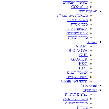
שירשור ואביזרים
פד"ח CO2
השקייה ומים
משאבות מים טבולות
משאבות אוויר
מכלי אגירה
אוסמוזה הפוכה
צנרת ומחברים
מדידה ובקרה
דשנים
ATAMI
BIO NOVA
GHE
GROTEK
H&G
HESI
זלמנסון דשנים
דשנים מקומים
תוספי דשן Gorilla
אוהלי גידול
פלסטיקה
עציצים ואדניות
מגשי ניקוז והצפה
מערכות מובנות
צינורות