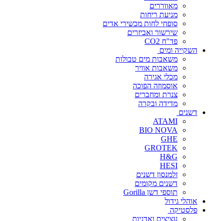
מאווררים
מניעת ריחות
סופחי לחות מכשירי אדים
שירשור ואביזרים
פד"ח CO2
השקייה ומים
משאבות מים טבולות
משאבות אוויר
מכלי אגירה
אוסמוזה הפוכה
צנרת ומחברים
מדידה ובקרה
דשנים
ATAMI
BIO NOVA
GHE
GROTEK
H&G
HESI
זלמנסון דשנים
דשנים מקומים
תוספי דשן Gorilla
אוהלי גידול
פלסטיקה
עציצים ואדניות