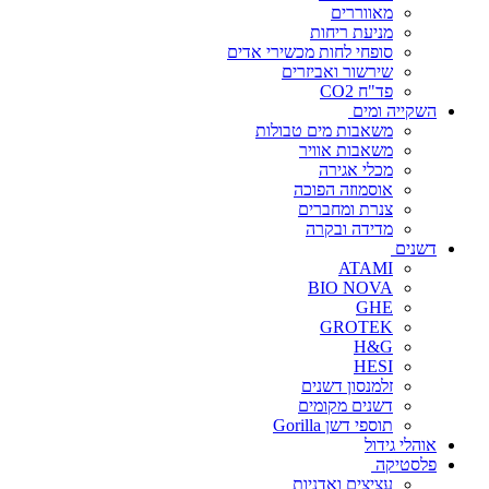
מאווררים
מניעת ריחות
סופחי לחות מכשירי אדים
שירשור ואביזרים
פד"ח CO2
השקייה ומים
משאבות מים טבולות
משאבות אוויר
מכלי אגירה
אוסמוזה הפוכה
צנרת ומחברים
מדידה ובקרה
דשנים
ATAMI
BIO NOVA
GHE
GROTEK
H&G
HESI
זלמנסון דשנים
דשנים מקומים
תוספי דשן Gorilla
אוהלי גידול
פלסטיקה
עציצים ואדניות