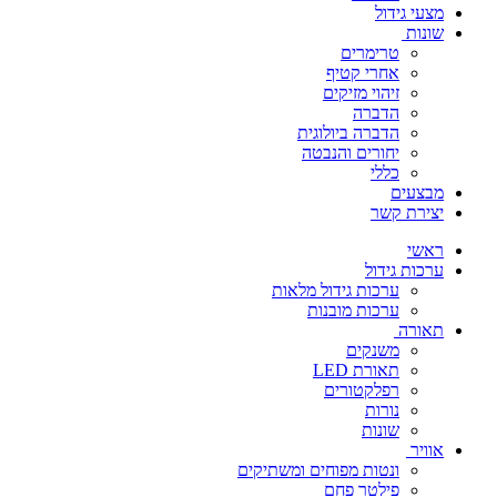
מצעי גידול
שונות
טרימרים
אחרי קטיף
זיהוי מזיקים
הדברה
הדברה ביולוגית
יחורים והנבטה
כללי
מבצעים
יצירת קשר
ראשי
ערכות גידול
ערכות גידול מלאות
ערכות מובנות
תאורה
משנקים
תאורת LED
רפלקטורים
נורות
שונות
אוויר
ונטות מפוחים ומשתיקים
פילטר פחם