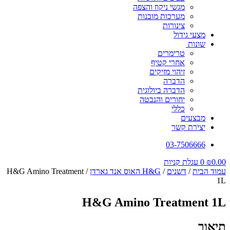
מגשי ניקוז והצפה
מערכות מובנות
צינורות
מצעי גידול
שונות
טרימרים
אחרי קטיף
זיהוי מזיקים
הדברה
הדברה ביולוגית
יחורים והנבטה
כללי
מבצעים
יצירת קשר
03-7506666
0.00
₪
0
עגלת קניות
עמוד הבית
/
דשנים
/
H&G האוס אנד גארדן
/ H&G Amino Treatment
1L
H&G Amino Treatment 1L
תיאור