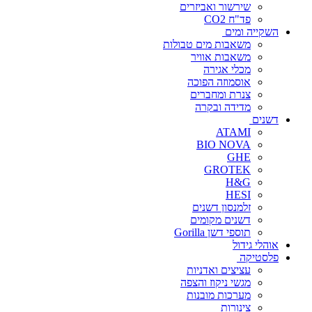
שירשור ואביזרים
פד"ח CO2
השקייה ומים
משאבות מים טבולות
משאבות אוויר
מכלי אגירה
אוסמוזה הפוכה
צנרת ומחברים
מדידה ובקרה
דשנים
ATAMI
BIO NOVA
GHE
GROTEK
H&G
HESI
זלמנסון דשנים
דשנים מקומים
תוספי דשן Gorilla
אוהלי גידול
פלסטיקה
עציצים ואדניות
מגשי ניקוז והצפה
מערכות מובנות
צינורות