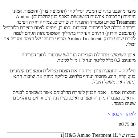
מוצר מהפכני בתחום המכיל ״סיליקה״ (תחמוצת צורן) וחומצות אמינו
חיוניות (תרכובת אורגנית המשמשת כאבני בנין לחלבונים). Amino
Treatment מסייע ומעודד התפתחות שורשים, צמיחה חזקה ויציבה
ופריחה גדולה של הפרחים והפירות. כמו כן, מסייע לצמח ביצירת כלורופיל
(הפיגמנט הירוק) התורם העיקרי בתהליך הפוטוסינתזה הגורם לצמח
להיות שופע וירוק. Amino Treatment מסייע בחוזקו של הצמח ומגדיל את
יבולו.
אופן השימוש: מתחילת הצמיחה ועד ל-5 שבועות לתוך הפריחה
מינונים: 0.2 מ”ל לליטר ועד ל-1 מ”ל לליטר.
סיליקה – תחמוצת צורן, מחזקת את הצמח ממחלות וממצבים קיצוניים
כגון: קרה, חום, מחסור ועודף מלחים. סיליקה מחזק את יציבות התא
ומעלה את משקל היבול.
חומצות אמינו – אבני הבניין ליצירת החלבונים אשר משמשים לבניית
התאים, מעבר המזון והחמצן בתאים, בניית נוגדנים וזרזים בתהליכים
שונים בצמח.
לאתר היבואן >
₪
375.00
כמות של H&G Amino Treatment 1L