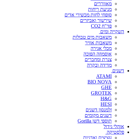
מאווררים
מניעת ריחות
סופחי לחות מכשירי אדים
שירשור ואביזרים
פד"ח CO2
השקייה ומים
משאבות מים טבולות
משאבות אוויר
מכלי אגירה
אוסמוזה הפוכה
צנרת ומחברים
מדידה ובקרה
דשנים
ATAMI
BIO NOVA
GHE
GROTEK
H&G
HESI
זלמנסון דשנים
דשנים מקומים
תוספי דשן Gorilla
אוהלי גידול
פלסטיקה
עציצים ואדניות