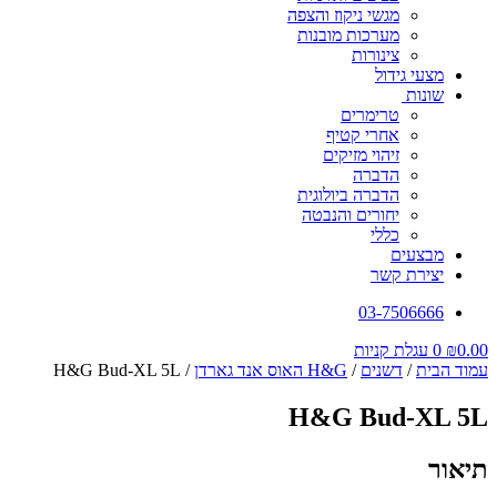
מגשי ניקוז והצפה
מערכות מובנות
צינורות
מצעי גידול
שונות
טרימרים
אחרי קטיף
זיהוי מזיקים
הדברה
הדברה ביולוגית
יחורים והנבטה
כללי
מבצעים
יצירת קשר
03-7506666
0.00
₪
0
עגלת קניות
עמוד הבית
/
דשנים
/
H&G האוס אנד גארדן
/ H&G Bud-XL 5L
H&G Bud-XL 5L
תיאור