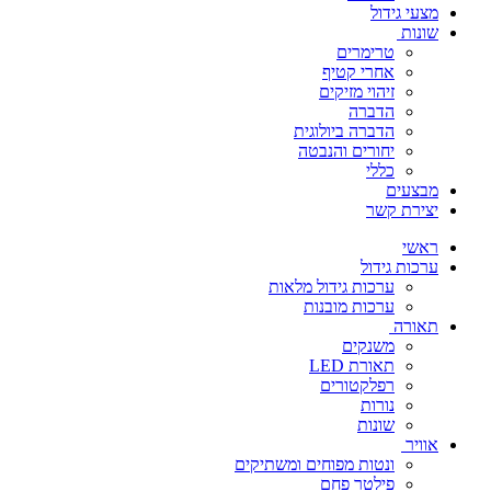
מצעי גידול
שונות
טרימרים
אחרי קטיף
זיהוי מזיקים
הדברה
הדברה ביולוגית
יחורים והנבטה
כללי
מבצעים
יצירת קשר
ראשי
ערכות גידול
ערכות גידול מלאות
ערכות מובנות
תאורה
משנקים
תאורת LED
רפלקטורים
נורות
שונות
אוויר
ונטות מפוחים ומשתיקים
פילטר פחם