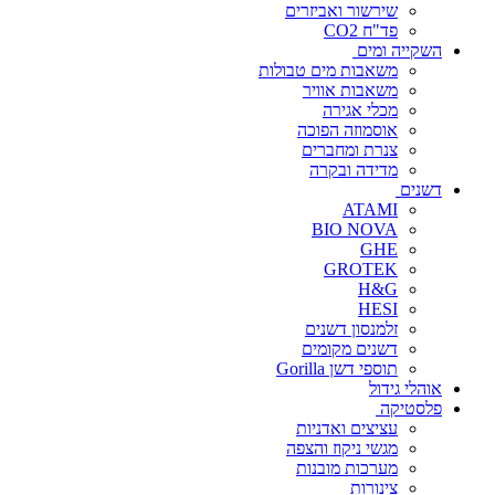
שירשור ואביזרים
פד"ח CO2
השקייה ומים
משאבות מים טבולות
משאבות אוויר
מכלי אגירה
אוסמוזה הפוכה
צנרת ומחברים
מדידה ובקרה
דשנים
ATAMI
BIO NOVA
GHE
GROTEK
H&G
HESI
זלמנסון דשנים
דשנים מקומים
תוספי דשן Gorilla
אוהלי גידול
פלסטיקה
עציצים ואדניות
מגשי ניקוז והצפה
מערכות מובנות
צינורות