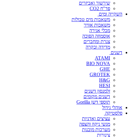
שירשור ואביזרים
פד"ח CO2
השקייה ומים
משאבות מים טבולות
משאבות אוויר
מכלי אגירה
אוסמוזה הפוכה
צנרת ומחברים
מדידה ובקרה
דשנים
ATAMI
BIO NOVA
GHE
GROTEK
H&G
HESI
זלמנסון דשנים
דשנים מקומים
תוספי דשן Gorilla
אוהלי גידול
פלסטיקה
עציצים ואדניות
מגשי ניקוז והצפה
מערכות מובנות
צינורות