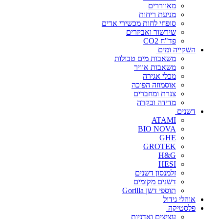
מאווררים
מניעת ריחות
סופחי לחות מכשירי אדים
שירשור ואביזרים
פד"ח CO2
השקייה ומים
משאבות מים טבולות
משאבות אוויר
מכלי אגירה
אוסמוזה הפוכה
צנרת ומחברים
מדידה ובקרה
דשנים
ATAMI
BIO NOVA
GHE
GROTEK
H&G
HESI
זלמנסון דשנים
דשנים מקומים
תוספי דשן Gorilla
אוהלי גידול
פלסטיקה
עציצים ואדניות