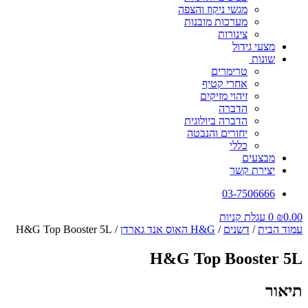
מגשי ניקוז והצפה
מערכות מובנות
צינורות
מצעי גידול
שונות
טרימרים
אחרי קטיף
זיהוי מזיקים
הדברה
הדברה ביולוגית
יחורים והנבטה
כללי
מבצעים
יצירת קשר
03-7506666
0.00
₪
0
עגלת קניות
עמוד הבית
/
דשנים
/
H&G האוס אנד גארדן
/ H&G Top Booster 5L
H&G Top Booster 5L
תיאור