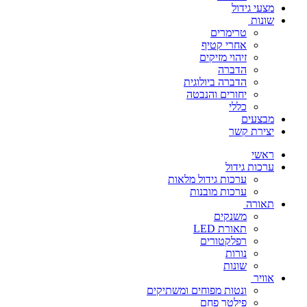
מצעי גידול
שונות
טרימרים
אחרי קטיף
זיהוי מזיקים
הדברה
הדברה ביולוגית
יחורים והנבטה
כללי
מבצעים
יצירת קשר
ראשי
ערכות גידול
ערכות גידול מלאות
ערכות מובנות
תאורה
משנקים
תאורת LED
רפלקטורים
נורות
שונות
אוויר
ונטות מפוחים ומשתיקים
פילטר פחם