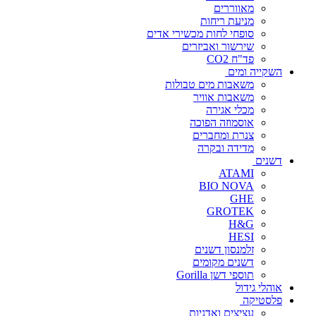
מאווררים
מניעת ריחות
סופחי לחות מכשירי אדים
שירשור ואביזרים
פד"ח CO2
השקייה ומים
משאבות מים טבולות
משאבות אוויר
מכלי אגירה
אוסמוזה הפוכה
צנרת ומחברים
מדידה ובקרה
דשנים
ATAMI
BIO NOVA
GHE
GROTEK
H&G
HESI
זלמנסון דשנים
דשנים מקומים
תוספי דשן Gorilla
אוהלי גידול
פלסטיקה
עציצים ואדניות