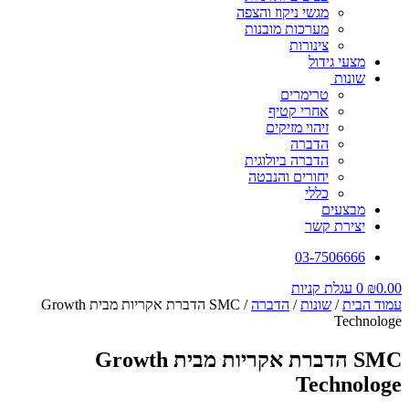
מגשי ניקוז והצפה
מערכות מובנות
צינורות
מצעי גידול
שונות
טרימרים
אחרי קטיף
זיהוי מזיקים
הדברה
הדברה ביולוגית
יחורים והנבטה
כללי
מבצעים
יצירת קשר
03-7506666
0.00
₪
0
עגלת קניות
עמוד הבית
/
שונות
/
הדברה
/ SMC הדברת אקריות מבית Growth
Technologe
SMC הדברת אקריות מבית Growth
Technologe