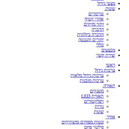
מצעי גידול
שונות
טרימרים
אחרי קטיף
זיהוי מזיקים
הדברה
הדברה ביולוגית
יחורים והנבטה
כללי
מבצעים
יצירת קשר
ראשי
ערכות גידול
ערכות גידול מלאות
ערכות מובנות
תאורה
משנקים
תאורת LED
רפלקטורים
נורות
שונות
אוויר
ונטות מפוחים ומשתיקים
פילטר פחם