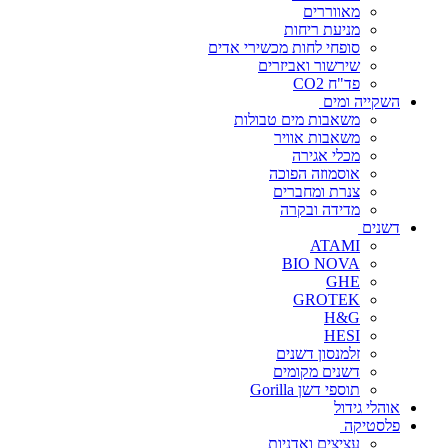
מאווררים
מניעת ריחות
סופחי לחות מכשירי אדים
שירשור ואביזרים
פד"ח CO2
השקייה ומים
משאבות מים טבולות
משאבות אוויר
מכלי אגירה
אוסמוזה הפוכה
צנרת ומחברים
מדידה ובקרה
דשנים
ATAMI
BIO NOVA
GHE
GROTEK
H&G
HESI
זלמנסון דשנים
דשנים מקומים
תוספי דשן Gorilla
אוהלי גידול
פלסטיקה
עציצים ואדניות