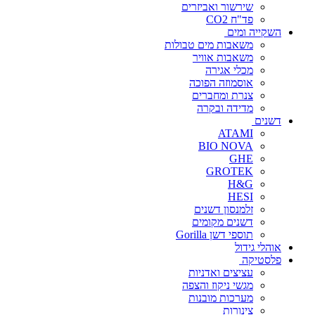
שירשור ואביזרים
פד"ח CO2
השקייה ומים
משאבות מים טבולות
משאבות אוויר
מכלי אגירה
אוסמוזה הפוכה
צנרת ומחברים
מדידה ובקרה
דשנים
ATAMI
BIO NOVA
GHE
GROTEK
H&G
HESI
זלמנסון דשנים
דשנים מקומים
תוספי דשן Gorilla
אוהלי גידול
פלסטיקה
עציצים ואדניות
מגשי ניקוז והצפה
מערכות מובנות
צינורות