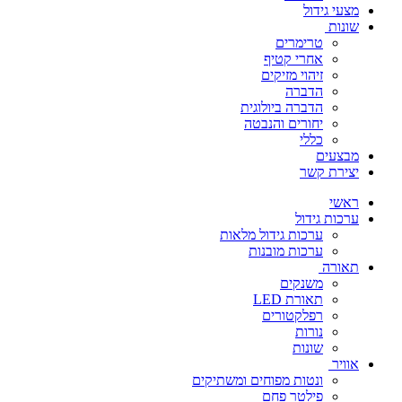
מצעי גידול
שונות
טרימרים
אחרי קטיף
זיהוי מזיקים
הדברה
הדברה ביולוגית
יחורים והנבטה
כללי
מבצעים
יצירת קשר
ראשי
ערכות גידול
ערכות גידול מלאות
ערכות מובנות
תאורה
משנקים
תאורת LED
רפלקטורים
נורות
שונות
אוויר
ונטות מפוחים ומשתיקים
פילטר פחם