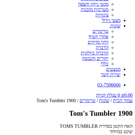
מגשי ניקוז והצפה
מערכות מובנות
צינורות
מצעי גידול
שונות
טרימרים
אחרי קטיף
זיהוי מזיקים
הדברה
הדברה ביולוגית
יחורים והנבטה
כללי
מבצעים
יצירת קשר
03-7506666
0.00
₪
0
עגלת קניות
עמוד הבית
/
שונות
/
טרימרים
/ Tom's Tumbler 1900
Tom's Tumbler 1900
האח הקטן בסדרת TOMS TUMBLER
שקט במיוחד