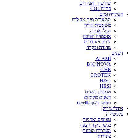
שירשור ואביזרים
פד"ח CO2
השקייה ומים
משאבות מים טבולות
משאבות אוויר
מכלי אגירה
אוסמוזה הפוכה
צנרת ומחברים
מדידה ובקרה
דשנים
ATAMI
BIO NOVA
GHE
GROTEK
H&G
HESI
זלמנסון דשנים
דשנים מקומים
תוספי דשן Gorilla
אוהלי גידול
פלסטיקה
עציצים ואדניות
מגשי ניקוז והצפה
מערכות מובנות
צינורות