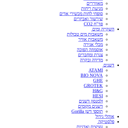
מאווררים
מניעת ריחות
סופחי לחות מכשירי אדים
שירשור ואביזרים
פד"ח CO2
השקייה ומים
משאבות מים טבולות
משאבות אוויר
מכלי אגירה
אוסמוזה הפוכה
צנרת ומחברים
מדידה ובקרה
דשנים
ATAMI
BIO NOVA
GHE
GROTEK
H&G
HESI
זלמנסון דשנים
דשנים מקומים
תוספי דשן Gorilla
אוהלי גידול
פלסטיקה
עציצים ואדניות