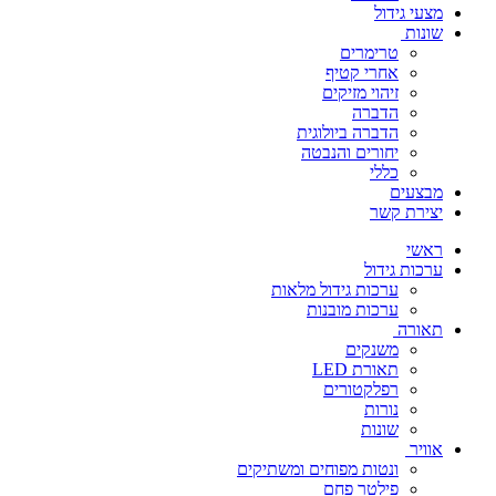
מצעי גידול
שונות
טרימרים
אחרי קטיף
זיהוי מזיקים
הדברה
הדברה ביולוגית
יחורים והנבטה
כללי
מבצעים
יצירת קשר
ראשי
ערכות גידול
ערכות גידול מלאות
ערכות מובנות
תאורה
משנקים
תאורת LED
רפלקטורים
נורות
שונות
אוויר
ונטות מפוחים ומשתיקים
פילטר פחם