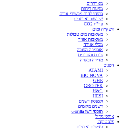
מאווררים
מניעת ריחות
סופחי לחות מכשירי אדים
שירשור ואביזרים
פד"ח CO2
השקייה ומים
משאבות מים טבולות
משאבות אוויר
מכלי אגירה
אוסמוזה הפוכה
צנרת ומחברים
מדידה ובקרה
דשנים
ATAMI
BIO NOVA
GHE
GROTEK
H&G
HESI
זלמנסון דשנים
דשנים מקומים
תוספי דשן Gorilla
אוהלי גידול
פלסטיקה
עציצים ואדניות