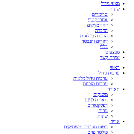
מצעי גידול
שונות
טרימרים
אחרי קטיף
זיהוי מזיקים
הדברה
הדברה ביולוגית
יחורים והנבטה
כללי
מבצעים
יצירת קשר
ראשי
ערכות גידול
ערכות גידול מלאות
ערכות מובנות
תאורה
משנקים
תאורת LED
רפלקטורים
נורות
שונות
אוויר
ונטות מפוחים ומשתיקים
פילטר פחם