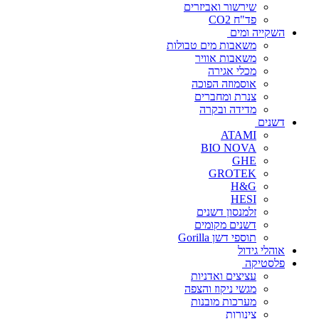
שירשור ואביזרים
פד"ח CO2
השקייה ומים
משאבות מים טבולות
משאבות אוויר
מכלי אגירה
אוסמוזה הפוכה
צנרת ומחברים
מדידה ובקרה
דשנים
ATAMI
BIO NOVA
GHE
GROTEK
H&G
HESI
זלמנסון דשנים
דשנים מקומים
תוספי דשן Gorilla
אוהלי גידול
פלסטיקה
עציצים ואדניות
מגשי ניקוז והצפה
מערכות מובנות
צינורות