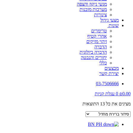
מגשי ניקוז והצפה
מערכות מובנות
צינורות
מצעי גידול
שונות
טרימרים
אחרי קטיף
זיהוי מזיקים
הדברה
הדברה ביולוגית
יחורים והנבטה
כללי
מבצעים
יצירת קשר
03-7506666
0.00
₪
0
עגלת קניות
מציגים את כל ⁦13⁩ התוצאות