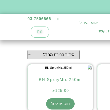
03-7506666
אוהלי גידול
רת קשר
0
BN SprayMix 250ml
₪
125.00
הוספה לסל