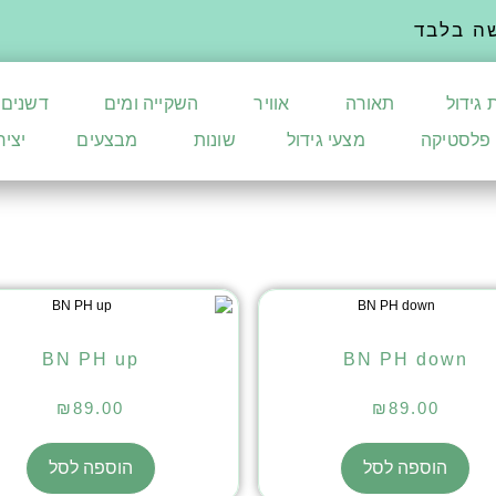
ה בלבד
 גידול
תאורה
אוויר
השקייה ומים
דשנים
פלסטיקה
מצעי גידול
שונות
מבצעים
יצי
BN PH up
BN PH down
₪
89.00
₪
89.00
הוספה לסל
הוספה לסל