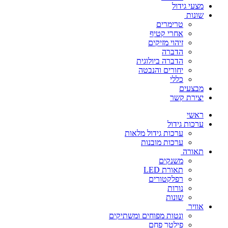
מצעי גידול
שונות
טרימרים
אחרי קטיף
זיהוי מזיקים
הדברה
הדברה ביולוגית
יחורים והנבטה
כללי
מבצעים
יצירת קשר
ראשי
ערכות גידול
ערכות גידול מלאות
ערכות מובנות
תאורה
משנקים
תאורת LED
רפלקטורים
נורות
שונות
אוויר
ונטות מפוחים ומשתיקים
פילטר פחם