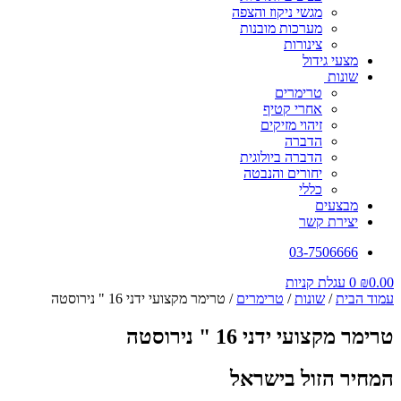
מגשי ניקוז והצפה
מערכות מובנות
צינורות
מצעי גידול
שונות
טרימרים
אחרי קטיף
זיהוי מזיקים
הדברה
הדברה ביולוגית
יחורים והנבטה
כללי
מבצעים
יצירת קשר
03-7506666
0.00
₪
0
עגלת קניות
עמוד הבית
/
שונות
/
טרימרים
/ טרימר מקצועי ידני 16 " נירוסטה
טרימר מקצועי ידני 16 " נירוסטה
המחיר הזול בישראל