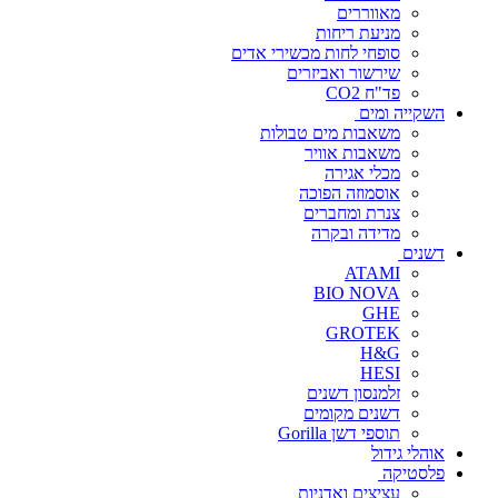
מאווררים
מניעת ריחות
סופחי לחות מכשירי אדים
שירשור ואביזרים
פד"ח CO2
השקייה ומים
משאבות מים טבולות
משאבות אוויר
מכלי אגירה
אוסמוזה הפוכה
צנרת ומחברים
מדידה ובקרה
דשנים
ATAMI
BIO NOVA
GHE
GROTEK
H&G
HESI
זלמנסון דשנים
דשנים מקומים
תוספי דשן Gorilla
אוהלי גידול
פלסטיקה
עציצים ואדניות