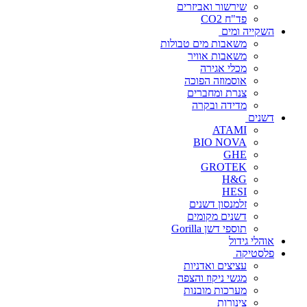
שירשור ואביזרים
פד"ח CO2
השקייה ומים
משאבות מים טבולות
משאבות אוויר
מכלי אגירה
אוסמוזה הפוכה
צנרת ומחברים
מדידה ובקרה
דשנים
ATAMI
BIO NOVA
GHE
GROTEK
H&G
HESI
זלמנסון דשנים
דשנים מקומים
תוספי דשן Gorilla
אוהלי גידול
פלסטיקה
עציצים ואדניות
מגשי ניקוז והצפה
מערכות מובנות
צינורות