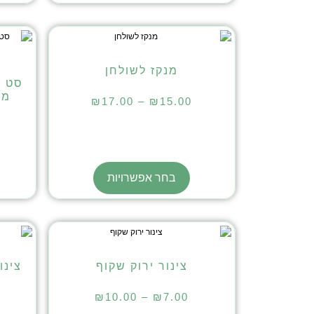
מנקז לשולחן
סט ה
₪
17.00
–
₪
15.00
בחר אפשרויות
צינור ירוק שקוף
צינו
₪
10.00
–
₪
7.00