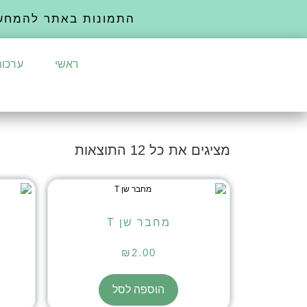
התמונות באתר להמחש
ראשי
ערכות
מציגים את כל ⁦12⁩ התוצאות
מחבר שן T
₪
2.00
הוספה לסל