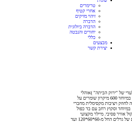
שונות
טרימרים
אחרי קטיף
זיהוי מזיקים
הדברה
הדברה ביולוגית
יחורים והנבטה
כללי
מבצעים
יצירת קשר
 הפס הירוק The green bar (יבוא בלעדי של "ירוק הביתה" )אוהלי
הגידול המקצועיים ביותר הקימים בארץ .בד ומיילר עבים במיוחד 600 מיקרון שומרים על
לחוזק ויציבות מקסימלית מחברי
זקים במיוחד וסקוץ רחב עם בד כפול
 אוויר פסיבי. מיילר מקצועי
פנימי עם החזרת אור של מעל ל- 97% . מגיע במגוון עצום של גדלים החל מ-60*60*120 ועד