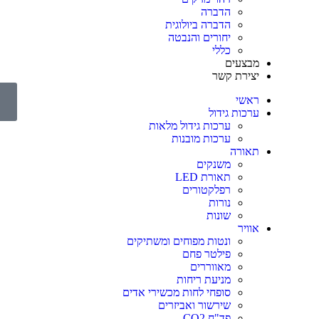
הדברה
הדברה ביולוגית
יחורים והנבטה
כללי
מבצעים
יצירת קשר
0
ראשי
0
ערכות גידול
ערכות גידול מלאות
ערכות מובנות
תאורה
משנקים
תאורת LED
רפלקטורים
נורות
שונות
אוויר
ונטות מפוחים ומשתיקים
פילטר פחם
מאווררים
מניעת ריחות
סופחי לחות מכשירי אדים
שירשור ואביזרים
פד"ח CO2