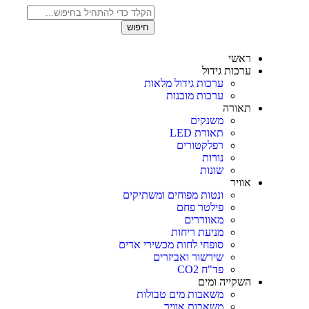
חיפוש
ראשי
ערכות גידול
ערכות גידול מלאות
ערכות מובנות
תאורה
משנקים
תאורת LED
רפלקטורים
נורות
שונות
אוויר
ונטות מפוחים ומשתיקים
פילטר פחם
מאווררים
מניעת ריחות
סופחי לחות מכשירי אדים
שירשור ואביזרים
פד"ח CO2
השקייה ומים
משאבות מים טבולות
משאבות אוויר