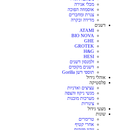
מכלי אגירה
אוסמוזה הפוכה
צנרת ומחברים
מדידה ובקרה
דשנים
ATAMI
BIO NOVA
GHE
GROTEK
H&G
HESI
זלמנסון דשנים
דשנים מקומים
תוספי דשן Gorilla
אוהלי גידול
פלסטיקה
עציצים ואדניות
מגשי ניקוז והצפה
מערכות מובנות
צינורות
מצעי גידול
שונות
טרימרים
אחרי קטיף
זיהוי מזיקים