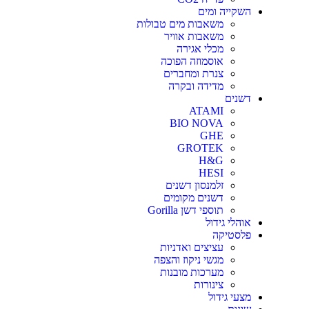
השקייה ומים
משאבות מים טבולות
משאבות אוויר
מכלי אגירה
אוסמוזה הפוכה
צנרת ומחברים
מדידה ובקרה
דשנים
ATAMI
BIO NOVA
GHE
GROTEK
H&G
HESI
זלמנסון דשנים
דשנים מקומים
תוספי דשן Gorilla
אוהלי גידול
פלסטיקה
עציצים ואדניות
מגשי ניקוז והצפה
מערכות מובנות
צינורות
מצעי גידול