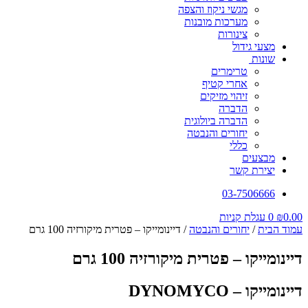
מגשי ניקוז והצפה
מערכות מובנות
צינורות
מצעי גידול
שונות
טרימרים
אחרי קטיף
זיהוי מזיקים
הדברה
הדברה ביולוגית
יחורים והנבטה
כללי
מבצעים
יצירת קשר
03-7506666
0.00
₪
0
עגלת קניות
עמוד הבית
/
יחורים והנבטה
/ דיינומייקו – פטרית מיקורזיה 100 גרם
דיינומייקו – פטרית מיקורזיה 100 גרם
דיינומייקו – DYNOMYCO