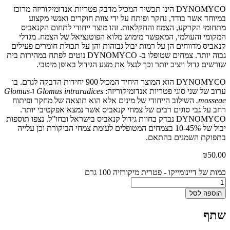
DYNOMYCO הינו תכשיר המכיל מדבק פטריות אנדומיקוריזה מרוכז
במיוחד אשר בודד, נחקר ופותח על ידי צוות חוקרים ואנשי מקצוע
מתחומי הקרקע, הצמח והחקלאות. זהו מוצר ייחודי לתחום הקנאביס
המקומי והעולמי, המאפשר מימוש מלוא הפוטנציאל של הצמח. מגדלי
קנאביס מדווחים הן על רמות יבול גבוהות והן על תכולת חומרים פעילים
גבוה יותר. צמחים שטופלו ב- DYNOMYCO נוטים לפתח במהירות בית
שורשים גדול ויציב יותר וכך לנצל את מצע הגידול באופן מיטבי.
DYNOMYCO הוא המוצר היחיד המכיל 900 יחידות הדבקה לגרם. בו
ערוב של שני סוגי פטריות אנדומיקוריזה:
Glomus intraradices
ו-
Glomus
mosseae.
השילוב הייחודי של מינים אלא הוא תוצאה של מחקר ופיתוח
רחב על גבי סוגים רבים של צמחי קנאביס אשר נמצא אפקטיבי יותר.
DYNOMYCO נבדק בחוות גידול קנאביס בישראל ובחו”ל. נצפו תוספות
יבול של 10-45% בצמחים המטופלים לעומת צמחי הביקורת וכן עלייה
בתפוקת השמנים בהתאם.
₪
50.00
כמות של דיינומייקו - פטרית מיקורזיה 100 גרם
הוספה לסל
שתף