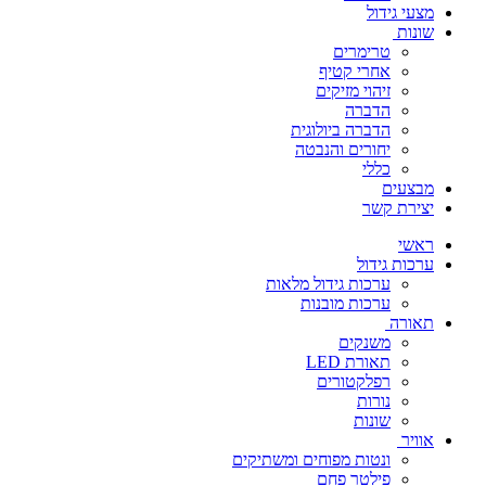
מצעי גידול
שונות
טרימרים
אחרי קטיף
זיהוי מזיקים
הדברה
הדברה ביולוגית
יחורים והנבטה
כללי
מבצעים
יצירת קשר
ראשי
ערכות גידול
ערכות גידול מלאות
ערכות מובנות
תאורה
משנקים
תאורת LED
רפלקטורים
נורות
שונות
אוויר
ונטות מפוחים ומשתיקים
פילטר פחם