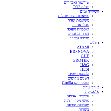
שירשור ואביזרים
פד"ח CO2
השקייה ומים
משאבות מים טבולות
משאבות אוויר
מכלי אגירה
אוסמוזה הפוכה
צנרת ומחברים
מדידה ובקרה
דשנים
ATAMI
BIO NOVA
GHE
GROTEK
H&G
HESI
זלמנסון דשנים
דשנים מקומים
תוספי דשן Gorilla
אוהלי גידול
פלסטיקה
עציצים ואדניות
מגשי ניקוז והצפה
מערכות מובנות
צינורות