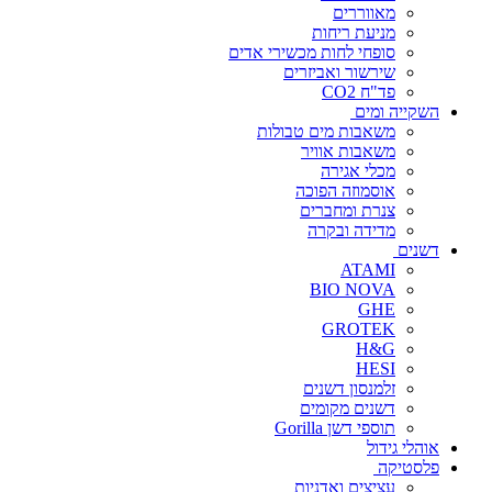
מאווררים
מניעת ריחות
סופחי לחות מכשירי אדים
שירשור ואביזרים
פד"ח CO2
השקייה ומים
משאבות מים טבולות
משאבות אוויר
מכלי אגירה
אוסמוזה הפוכה
צנרת ומחברים
מדידה ובקרה
דשנים
ATAMI
BIO NOVA
GHE
GROTEK
H&G
HESI
זלמנסון דשנים
דשנים מקומים
תוספי דשן Gorilla
אוהלי גידול
פלסטיקה
עציצים ואדניות