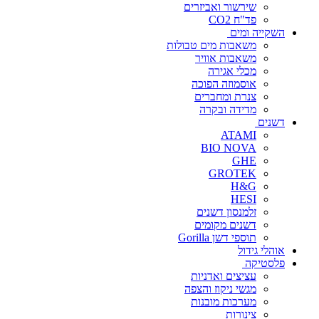
שירשור ואביזרים
פד"ח CO2
השקייה ומים
משאבות מים טבולות
משאבות אוויר
מכלי אגירה
אוסמוזה הפוכה
צנרת ומחברים
מדידה ובקרה
דשנים
ATAMI
BIO NOVA
GHE
GROTEK
H&G
HESI
זלמנסון דשנים
דשנים מקומים
תוספי דשן Gorilla
אוהלי גידול
פלסטיקה
עציצים ואדניות
מגשי ניקוז והצפה
מערכות מובנות
צינורות