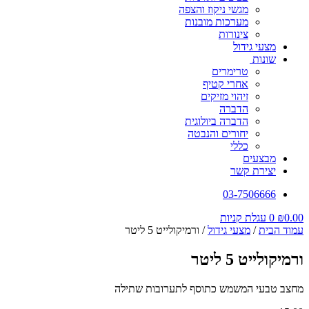
מגשי ניקוז והצפה
מערכות מובנות
צינורות
מצעי גידול
שונות
טרימרים
אחרי קטיף
זיהוי מזיקים
הדברה
הדברה ביולוגית
יחורים והנבטה
כללי
מבצעים
יצירת קשר
03-7506666
0.00
₪
0
עגלת קניות
עמוד הבית
/
מצעי גידול
/ ורמיקולייט 5 ליטר
ורמיקולייט 5 ליטר
מחצב טבעי המשמש כתוסף לתערובות שתילה