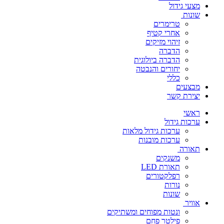
מצעי גידול
שונות
טרימרים
אחרי קטיף
זיהוי מזיקים
הדברה
הדברה ביולוגית
יחורים והנבטה
כללי
מבצעים
יצירת קשר
ראשי
ערכות גידול
ערכות גידול מלאות
ערכות מובנות
תאורה
משנקים
תאורת LED
רפלקטורים
נורות
שונות
אוויר
ונטות מפוחים ומשתיקים
פילטר פחם