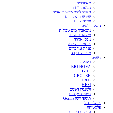
מאווררים
מניעת ריחות
סופחי לחות מכשירי אדים
שירשור ואביזרים
פד"ח CO2
השקייה ומים
משאבות מים טבולות
משאבות אוויר
מכלי אגירה
אוסמוזה הפוכה
צנרת ומחברים
מדידה ובקרה
דשנים
ATAMI
BIO NOVA
GHE
GROTEK
H&G
HESI
זלמנסון דשנים
דשנים מקומים
תוספי דשן Gorilla
אוהלי גידול
פלסטיקה
עציצים ואדניות