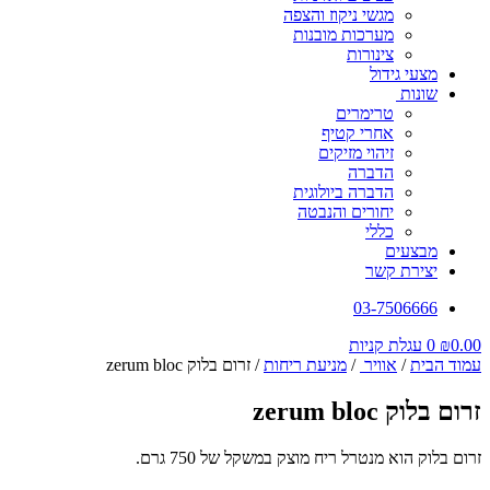
מגשי ניקוז והצפה
מערכות מובנות
צינורות
מצעי גידול
שונות
טרימרים
אחרי קטיף
זיהוי מזיקים
הדברה
הדברה ביולוגית
יחורים והנבטה
כללי
מבצעים
יצירת קשר
03-7506666
0.00
₪
0
עגלת קניות
עמוד הבית
/
אוויר
/
מניעת ריחות
/ זרום בלוק zerum bloc
זרום בלוק zerum bloc
זרום בלוק הוא מנטרל ריח מוצק במשקל של 750 גרם.