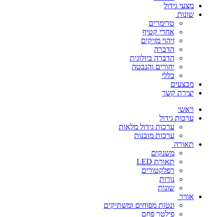
מצעי גידול
שונות
טרימרים
אחרי קטיף
זיהוי מזיקים
הדברה
הדברה ביולוגית
יחורים והנבטה
כללי
מבצעים
יצירת קשר
ראשי
ערכות גידול
ערכות גידול מלאות
ערכות מובנות
תאורה
משנקים
תאורת LED
רפלקטורים
נורות
שונות
אוויר
ונטות מפוחים ומשתיקים
פילטר פחם