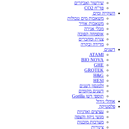
שירשור ואביזרים
פד"ח CO2
השקייה ומים
משאבות מים טבולות
משאבות אוויר
מכלי אגירה
אוסמוזה הפוכה
צנרת ומחברים
מדידה ובקרה
דשנים
ATAMI
BIO NOVA
GHE
GROTEK
H&G
HESI
זלמנסון דשנים
דשנים מקומים
תוספי דשן Gorilla
אוהלי גידול
פלסטיקה
עציצים ואדניות
מגשי ניקוז והצפה
מערכות מובנות
צינורות