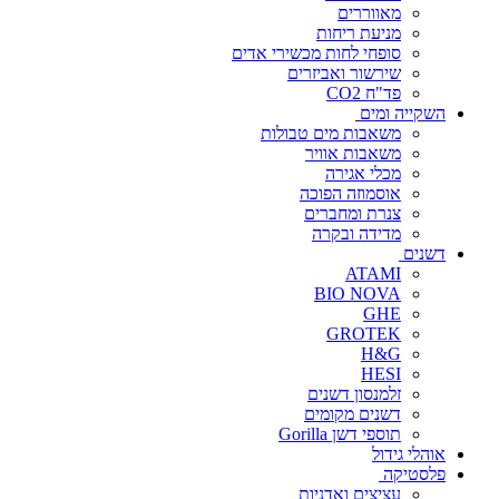
מאווררים
מניעת ריחות
סופחי לחות מכשירי אדים
שירשור ואביזרים
פד"ח CO2
השקייה ומים
משאבות מים טבולות
משאבות אוויר
מכלי אגירה
אוסמוזה הפוכה
צנרת ומחברים
מדידה ובקרה
דשנים
ATAMI
BIO NOVA
GHE
GROTEK
H&G
HESI
זלמנסון דשנים
דשנים מקומים
תוספי דשן Gorilla
אוהלי גידול
פלסטיקה
עציצים ואדניות