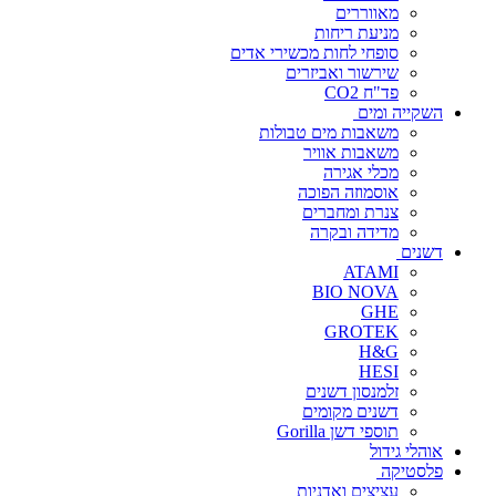
מאווררים
מניעת ריחות
סופחי לחות מכשירי אדים
שירשור ואביזרים
פד"ח CO2
השקייה ומים
משאבות מים טבולות
משאבות אוויר
מכלי אגירה
אוסמוזה הפוכה
צנרת ומחברים
מדידה ובקרה
דשנים
ATAMI
BIO NOVA
GHE
GROTEK
H&G
HESI
זלמנסון דשנים
דשנים מקומים
תוספי דשן Gorilla
אוהלי גידול
פלסטיקה
עציצים ואדניות