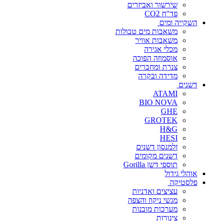
שירשור ואביזרים
פד"ח CO2
השקייה ומים
משאבות מים טבולות
משאבות אוויר
מכלי אגירה
אוסמוזה הפוכה
צנרת ומחברים
מדידה ובקרה
דשנים
ATAMI
BIO NOVA
GHE
GROTEK
H&G
HESI
זלמנסון דשנים
דשנים מקומים
תוספי דשן Gorilla
אוהלי גידול
פלסטיקה
עציצים ואדניות
מגשי ניקוז והצפה
מערכות מובנות
צינורות