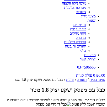
מגשי ניקוז והצפה
מערכות מובנות
צינורות
מצעי גידול
שונות
טרימרים
אחרי קטיף
זיהוי מזיקים
הדברה
הדברה ביולוגית
יחורים והנבטה
כללי
מבצעים
יצירת קשר
03-7506666
0.00
₪
0
עגלת קניות
עמוד הבית
/
תאורה
/
שונות
/ כבל עם מפסק ושקע יצוק 1.8 מטר
כבל עם מפסק ושקע יצוק 1.8 מטר
כבל דו גידי 2*1 עם מפסק ותקע מיועד לחיבור מפוחים נורות פלורסנט
ומוצרי חשמל ללא עומס.