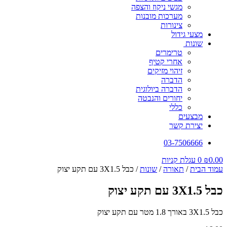
מגשי ניקוז והצפה
מערכות מובנות
צינורות
מצעי גידול
שונות
טרימרים
אחרי קטיף
זיהוי מזיקים
הדברה
הדברה ביולוגית
יחורים והנבטה
כללי
מבצעים
יצירת קשר
03-7506666
0.00
₪
0
עגלת קניות
עמוד הבית
/
תאורה
/
שונות
/ כבל 3X1.5 עם תקע יצוק
כבל 3X1.5 עם תקע יצוק
כבל 3X1.5 באורך 1.8 מטר עם תקע יצוק