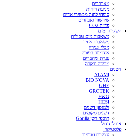
מאווררים
מניעת ריחות
סופחי לחות מכשירי אדים
שירשור ואביזרים
פד"ח CO2
השקייה ומים
משאבות מים טבולות
משאבות אוויר
מכלי אגירה
אוסמוזה הפוכה
צנרת ומחברים
מדידה ובקרה
דשנים
ATAMI
BIO NOVA
GHE
GROTEK
H&G
HESI
זלמנסון דשנים
דשנים מקומים
תוספי דשן Gorilla
אוהלי גידול
פלסטיקה
עציצים ואדניות