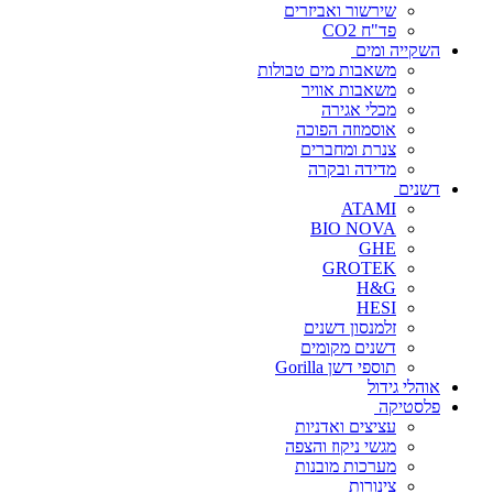
שירשור ואביזרים
פד"ח CO2
השקייה ומים
משאבות מים טבולות
משאבות אוויר
מכלי אגירה
אוסמוזה הפוכה
צנרת ומחברים
מדידה ובקרה
דשנים
ATAMI
BIO NOVA
GHE
GROTEK
H&G
HESI
זלמנסון דשנים
דשנים מקומים
תוספי דשן Gorilla
אוהלי גידול
פלסטיקה
עציצים ואדניות
מגשי ניקוז והצפה
מערכות מובנות
צינורות