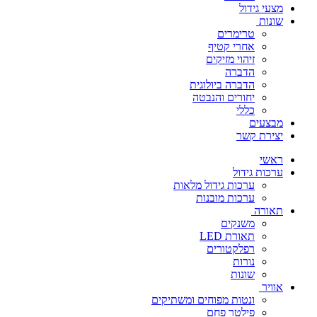
מצעי גידול
שונות
טרימרים
אחרי קטיף
זיהוי מזיקים
הדברה
הדברה ביולוגית
יחורים והנבטה
כללי
מבצעים
יצירת קשר
ראשי
ערכות גידול
ערכות גידול מלאות
ערכות מובנות
תאורה
משנקים
תאורת LED
רפלקטורים
נורות
שונות
אוויר
ונטות מפוחים ומשתיקים
פילטר פחם