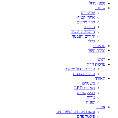
מצעי גידול
שונות
טרימרים
אחרי קטיף
זיהוי מזיקים
הדברה
הדברה ביולוגית
יחורים והנבטה
כללי
מבצעים
יצירת קשר
ראשי
ערכות גידול
ערכות גידול מלאות
ערכות מובנות
תאורה
משנקים
תאורת LED
רפלקטורים
נורות
שונות
אוויר
ונטות מפוחים ומשתיקים
פילטר פחם