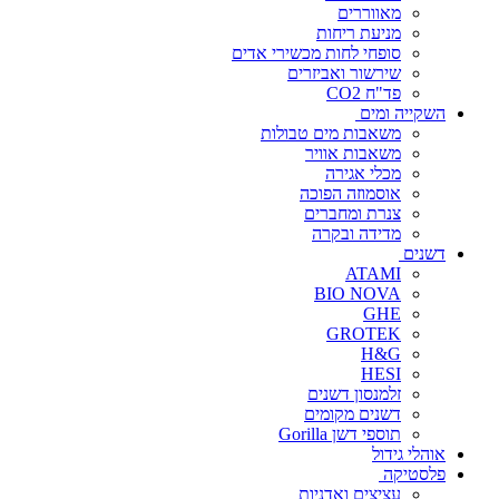
מאווררים
מניעת ריחות
סופחי לחות מכשירי אדים
שירשור ואביזרים
פד"ח CO2
השקייה ומים
משאבות מים טבולות
משאבות אוויר
מכלי אגירה
אוסמוזה הפוכה
צנרת ומחברים
מדידה ובקרה
דשנים
ATAMI
BIO NOVA
GHE
GROTEK
H&G
HESI
זלמנסון דשנים
דשנים מקומים
תוספי דשן Gorilla
אוהלי גידול
פלסטיקה
עציצים ואדניות