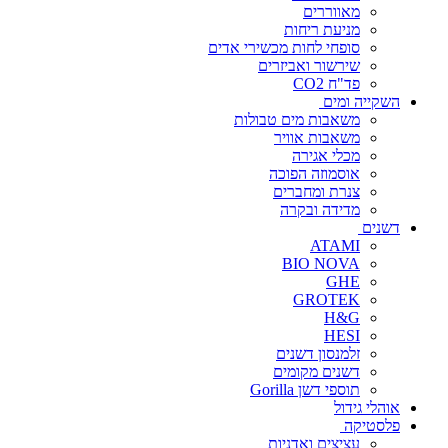
מאווררים
מניעת ריחות
סופחי לחות מכשירי אדים
שירשור ואביזרים
פד"ח CO2
השקייה ומים
משאבות מים טבולות
משאבות אוויר
מכלי אגירה
אוסמוזה הפוכה
צנרת ומחברים
מדידה ובקרה
דשנים
ATAMI
BIO NOVA
GHE
GROTEK
H&G
HESI
זלמנסון דשנים
דשנים מקומים
תוספי דשן Gorilla
אוהלי גידול
פלסטיקה
עציצים ואדניות