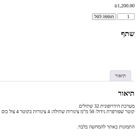
₪
1,200.00
כמות
הוספה לסל
של
מערכת
צינורות
שתף
הידרופונית
XL
תיאור
תיאור
מערכת הידרופונית 32 שתילים
קוטר שפורפרת גידול: 50 מ”מ צינורות שתילה: 4 צינורות בקוטר 4 צול כוס הידרופונית: 32 יחידות ספוג לגידול זרעים: 32 יחידות צינור גמיש: ערכה אחת גיגית ל14 ליטר מי השקיה + משאבה
התמונות באתר להמחשה בלבד.