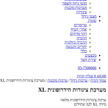
מגשי ניקוז והצפה
מערכות מובנות
צינורות
מצעי גידול
שונות
טרימרים
אחרי קטיף
זיהוי מזיקים
הדברה
הדברה ביולוגית
יחורים והנבטה
כללי
מבצעים
יצירת קשר
03-7506666
0.00
₪
0
עגלת קניות
עמוד הבית
/
ערכות גידול
/
ערכות מובנות
/ מערכת צינורות הידרופונית XL
מערכת צינורות הידרופונית XL
ערכת צינורות הידרופונית מלאה
מידה XL ל32 שתילים