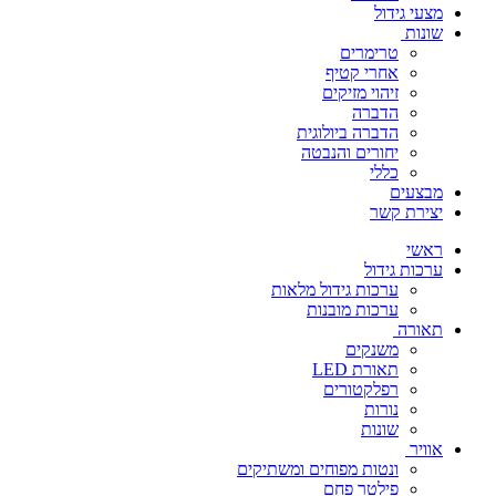
מצעי גידול
שונות
טרימרים
אחרי קטיף
זיהוי מזיקים
הדברה
הדברה ביולוגית
יחורים והנבטה
כללי
מבצעים
יצירת קשר
ראשי
ערכות גידול
ערכות גידול מלאות
ערכות מובנות
תאורה
משנקים
תאורת LED
רפלקטורים
נורות
שונות
אוויר
ונטות מפוחים ומשתיקים
פילטר פחם