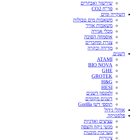
שירשור ואביזרים
פד"ח CO2
השקייה ומים
משאבות מים טבולות
משאבות אוויר
מכלי אגירה
אוסמוזה הפוכה
צנרת ומחברים
מדידה ובקרה
דשנים
ATAMI
BIO NOVA
GHE
GROTEK
H&G
HESI
זלמנסון דשנים
דשנים מקומים
תוספי דשן Gorilla
אוהלי גידול
פלסטיקה
עציצים ואדניות
מגשי ניקוז והצפה
מערכות מובנות
צינורות