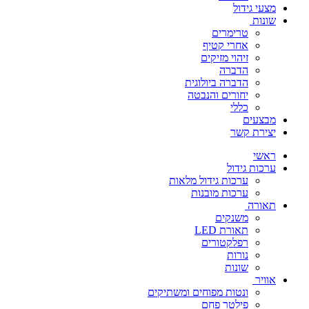
מצעי גידול
שונות
טרימרים
אחרי קטיף
זיהוי מזיקים
הדברה
הדברה ביולוגית
יחורים והנבטה
כללי
מבצעים
יצירת קשר
ראשי
ערכות גידול
ערכות גידול מלאות
ערכות מובנות
תאורה
משנקים
תאורת LED
רפלקטורים
נורות
שונות
אוויר
ונטות מפוחים ומשתיקים
פילטר פחם