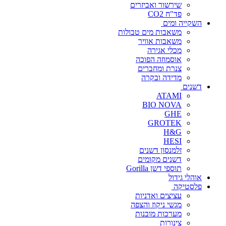
שירשור ואביזרים
פד"ח CO2
השקייה ומים
משאבות מים טבולות
משאבות אוויר
מכלי אגירה
אוסמוזה הפוכה
צנרת ומחברים
מדידה ובקרה
דשנים
ATAMI
BIO NOVA
GHE
GROTEK
H&G
HESI
זלמנסון דשנים
דשנים מקומים
תוספי דשן Gorilla
אוהלי גידול
פלסטיקה
עציצים ואדניות
מגשי ניקוז והצפה
מערכות מובנות
צינורות