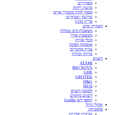
מאווררים
מניעת ריחות
סופחי לחות מכשירי אדים
שירשור ואביזרים
פד"ח CO2
השקייה ומים
משאבות מים טבולות
משאבות אוויר
מכלי אגירה
אוסמוזה הפוכה
צנרת ומחברים
מדידה ובקרה
דשנים
ATAMI
BIO NOVA
GHE
GROTEK
H&G
HESI
זלמנסון דשנים
דשנים מקומים
תוספי דשן Gorilla
אוהלי גידול
פלסטיקה
עציצים ואדניות