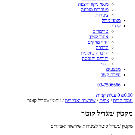
מגשי ניקוז והצפה
מערכות מובנות
צינורות
מצעי גידול
שונות
טרימרים
אחרי קטיף
זיהוי מזיקים
הדברה
הדברה ביולוגית
יחורים והנבטה
כללי
מבצעים
יצירת קשר
03-7506666
0.00
₪
0
עגלת קניות
עמוד הבית
/
אוויר
/
שירשור ואביזרים
/ מקטין /מגדיל קוטר
מקטין /מגדיל קוטר
מקטין /מגדיל קוטר לצינורות שירשור ואביזרים.