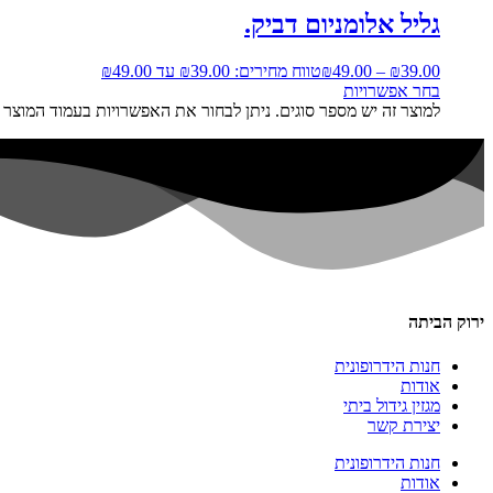
גליל אלומניום דביק.
39.00
₪
–
49.00
₪
טווח מחירים: ⁦₪39.00⁩ עד ⁦₪49.00⁩
בחר אפשרויות
למוצר זה יש מספר סוגים. ניתן לבחור את האפשרויות בעמוד המוצר
ירוק הביתה
חנות הידרופונית
אודות
מגזין גידול ביתי
יצירת קשר
חנות הידרופונית
אודות