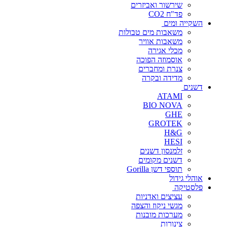
שירשור ואביזרים
פד"ח CO2
השקייה ומים
משאבות מים טבולות
משאבות אוויר
מכלי אגירה
אוסמוזה הפוכה
צנרת ומחברים
מדידה ובקרה
דשנים
ATAMI
BIO NOVA
GHE
GROTEK
H&G
HESI
זלמנסון דשנים
דשנים מקומים
תוספי דשן Gorilla
אוהלי גידול
פלסטיקה
עציצים ואדניות
מגשי ניקוז והצפה
מערכות מובנות
צינורות