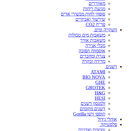
מאווררים
מניעת ריחות
סופחי לחות מכשירי אדים
שירשור ואביזרים
פד"ח CO2
השקייה ומים
משאבות מים טבולות
משאבות אוויר
מכלי אגירה
אוסמוזה הפוכה
צנרת ומחברים
מדידה ובקרה
דשנים
ATAMI
BIO NOVA
GHE
GROTEK
H&G
HESI
זלמנסון דשנים
דשנים מקומים
תוספי דשן Gorilla
אוהלי גידול
פלסטיקה
עציצים ואדניות