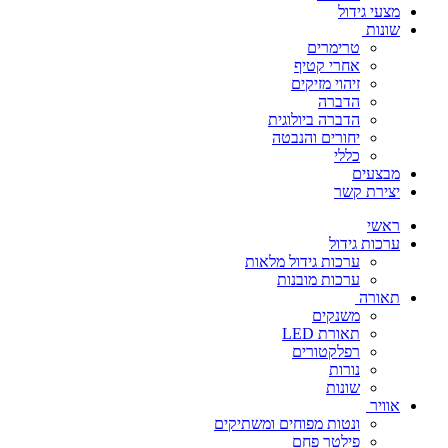
מצעי גידול
שונות
טרימרים
אחרי קטיף
זיהוי מזיקים
הדברה
הדברה ביולוגית
יחורים והנבטה
כללי
מבצעים
יצירת קשר
ראשי
ערכות גידול
ערכות גידול מלאות
ערכות מובנות
תאורה
משנקים
תאורת LED
רפלקטורים
נורות
שונות
אוויר
ונטות מפוחים ומשתיקים
פילטר פחם