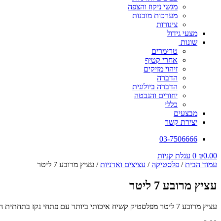
מגשי ניקוז והצפה
מערכות מובנות
צינורות
מצעי גידול
שונות
טרימרים
אחרי קטיף
זיהוי מזיקים
הדברה
הדברה ביולוגית
יחורים והנבטה
כללי
מבצעים
יצירת קשר
03-7506666
0.00
₪
0
עגלת קניות
עמוד הבית
/
פלסטיקה
/
עציצים ואדניות
/ עציץ מרובע 7 ליטר
עציץ מרובע 7 ליטר
עציץ מרובע 7 ליטר מפלסטיק קשיח איכותי ביותר עם פתחי נקז בתחתית העציץ